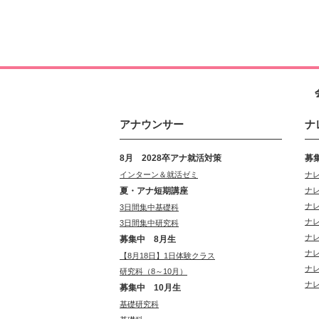
アナウンサー
ナ
8月 2028卒アナ就活対策
募
インターン＆就活ゼミ
ナ
夏・アナ短期講座
ナ
ナ
3日間集中基礎科
ナ
3日間集中研究科
ナ
募集中 8月生
ナ
【8月18日】1日体験クラス
ナ
研究科（8～10月）
ナ
募集中 10月生
基礎研究科