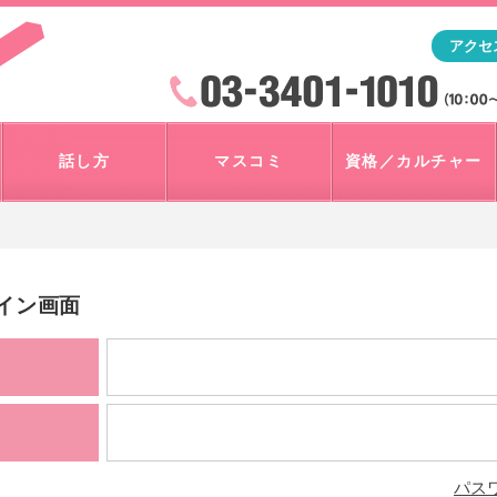
「アナウンサー・マスコミを目指すなら"アスク"」テレビ朝
アクセ
検索
火曜~日曜 10:00~18:00
話し方
マスコミ
資格／カルチャー
グイン画面
パス