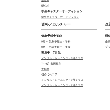
基礎科
研究科
学生キャスターオーディション
学生キャスターオーディション
資格／カルチャー
企
気象予報士養成
研
9月～ 気象予報士・学科
企
9月～ 気象予報士・実技
プ
募集中 7月生
メンタルトレーニング・8月クラス
7～9月 書画教室
太極拳
初めてのフラ
メンタルトレーニング・9月クラス
メンタルトレーニング・7月クラス