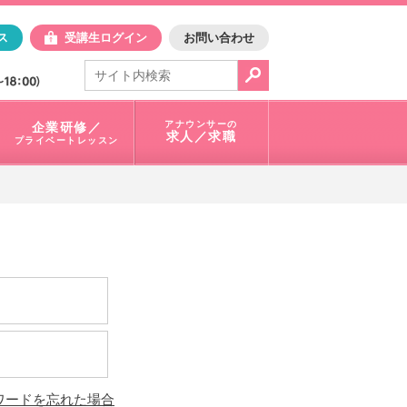
日アスク
ス
受講生ログイン
お問い合わせ
電話で問合せ：
03-3401-1010
アナウンサーの
企業研修／
求人／求職
プライベートレッスン
ワードを忘れた場合