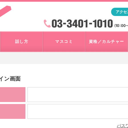
「アナウンサー・マスコミを目指すなら"アスク"」テレビ朝
アクセ
検索
火曜~日曜 10:00~18:00
話し方
マスコミ
資格／カルチャー
グイン画面
パス