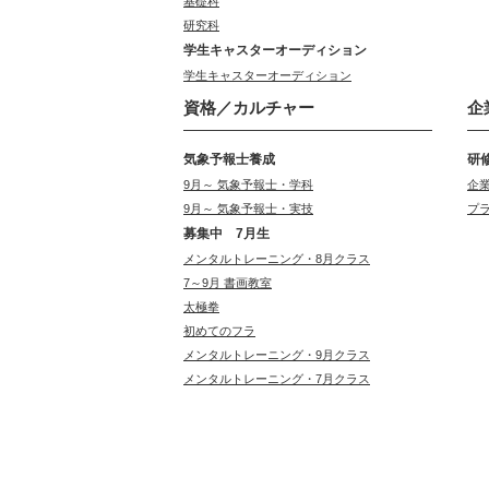
基礎科
研究科
学生キャスターオーディション
学生キャスターオーディション
資格／カルチャー
企
気象予報士養成
研
9月～ 気象予報士・学科
企
9月～ 気象予報士・実技
プ
募集中 7月生
メンタルトレーニング・8月クラス
7～9月 書画教室
太極拳
初めてのフラ
メンタルトレーニング・9月クラス
メンタルトレーニング・7月クラス