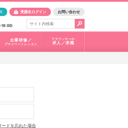
日アスク
ス
受講生ログイン
お問い合わせ
電話で問合せ：
03-3401-1010
アナウンサーの
企業研修／
求人／求職
プライベートレッスン
ワードを忘れた場合