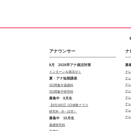
アナウンサー
ナ
8月 2028卒アナ就活対策
募
インターン＆就活ゼミ
ナ
夏・アナ短期講座
ナ
ナ
3日間集中基礎科
ナ
3日間集中研究科
ナ
募集中 8月生
ナ
【8月18日】1日体験クラス
ナ
研究科（8～10月）
ナ
募集中 10月生
基礎研究科