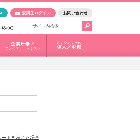
日アスク
ス
受講生ログイン
お問い合わせ
電話で問合せ：
03-3401-1010
アナウンサーの
企業研修／
求人／求職
プライベートレッスン
ワードを忘れた場合