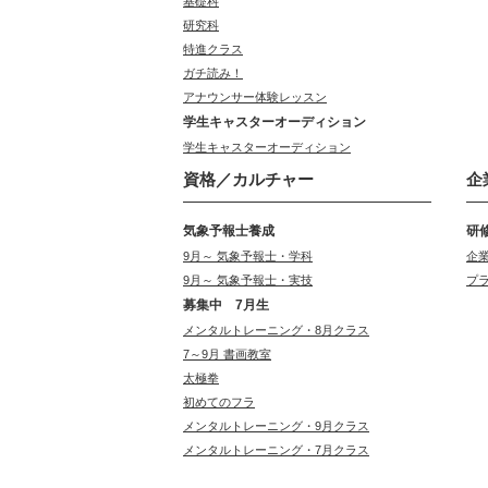
基礎科
研究科
特進クラス
ガチ読み！
アナウンサー体験レッスン
学生キャスターオーディション
学生キャスターオーディション
資格／カルチャー
企
気象予報士養成
研
9月～ 気象予報士・学科
企
9月～ 気象予報士・実技
プ
募集中 7月生
メンタルトレーニング・8月クラス
7～9月 書画教室
太極拳
初めてのフラ
メンタルトレーニング・9月クラス
メンタルトレーニング・7月クラス