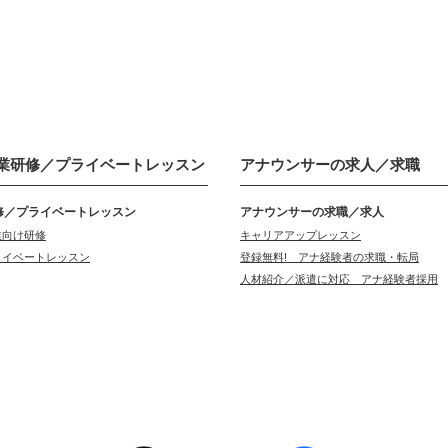
業研修／
プライベートレッスン
アナウンサーの
求人／求職
修／プライベートレッスン
アナウンサーの求職／求人
業向け研修
キャリアアップレッスン
ライベートレッスン
登録無料! アナ経験者の求職・転局
人材紹介／派遣に対応 アナ経験者採用