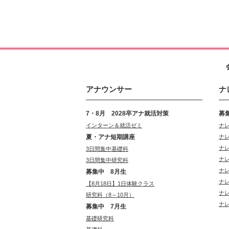
アナウンサー
ナ
7・8月 2028卒アナ就活対策
募
インターン＆就活ゼミ
ナ
夏・アナ短期講座
ナ
ナ
3日間集中基礎科
ナ
3日間集中研究科
ナ
募集中 8月生
ナ
【8月18日】1日体験クラス
ナ
研究科（8～10月）
ナ
募集中 7月生
基礎研究科