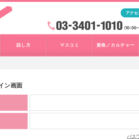
「アナウンサー・マスコミを目指すなら"アスク"」テレビ朝
アクセ
検索
火曜~日曜 10:00~18:00
話し方
マスコミ
資格／カルチャー
グイン画面
パス