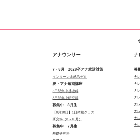
アナウンサー
ナ
7・8月 2028卒アナ就活対策
募
インターン＆就活ゼミ
ナ
夏・アナ短期講座
ナ
ナ
3日間集中基礎科
ナ
3日間集中研究科
ナ
募集中 8月生
ナ
【8月18日】1日体験クラス
ナ
研究科（8～10月）
ナ
募集中 7月生
基礎研究科