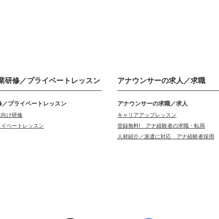
業研修／
プライベートレッスン
アナウンサーの
求人／求職
修／プライベートレッスン
アナウンサーの求職／求人
業向け研修
キャリアアップレッスン
ライベートレッスン
登録無料! アナ経験者の求職・転局
人材紹介／派遣に対応 アナ経験者採用