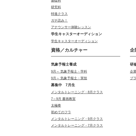
基礎科
研究科
特進クラス
ガチ読み！
アナウンサー体験レッスン
学生キャスターオーディション
学生キャスターオーディション
資格／カルチャー
企
気象予報士養成
研
9月～ 気象予報士・学科
企
9月～ 気象予報士・実技
プ
募集中 7月生
メンタルトレーニング・8月クラス
7～9月 書画教室
太極拳
初めてのフラ
メンタルトレーニング・9月クラス
メンタルトレーニング・7月クラス