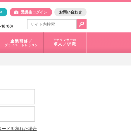
日アスク
ス
受講生ログイン
お問い合わせ
電話で問合せ：
03-3401-1010
アナウンサーの
企業研修／
求人／求職
プライベートレッスン
ワードを忘れた場合