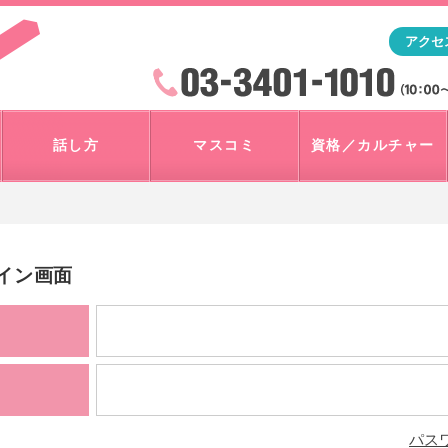
「アナウンサー・マスコミを目指すなら"アスク"」テレビ朝
アクセ
検索
火曜~日曜 10:00~18:00
話し方
マスコミ
資格／カルチャー
グイン画面
パス