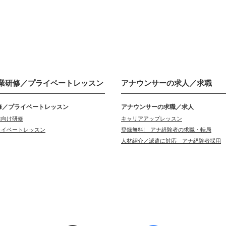
業研修／
プライベートレッスン
アナウンサーの
求人／求職
修／プライベートレッスン
アナウンサーの求職／求人
業向け研修
キャリアアップレッスン
ライベートレッスン
登録無料! アナ経験者の求職・転局
人材紹介／派遣に対応 アナ経験者採用