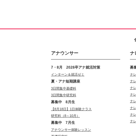
アナウンサー
ナ
7・8月 2028卒アナ就活対策
募
インターン＆就活ゼミ
ナ
夏・アナ短期講座
ナ
ナ
3日間集中基礎科
ナ
3日間集中研究科
ナ
募集中 8月生
ナ
【8月18日】1日体験クラス
ナ
研究科（8～10月）
ナ
募集中 7月生
アナウンサー体験レッスン