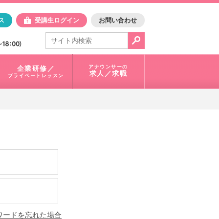
日アスク
ス
受講生ログイン
お問い合わせ
電話で問合せ：
03-3401-1010
アナウンサーの
企業研修／
求人／求職
プライベートレッスン
ワードを忘れた場合