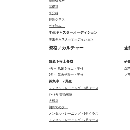
基礎研究科
基礎科
研究科
特進クラス
ガチ読み！
学生キャスターオーディション
学生キャスターオーディション
資格／カルチャー
企
気象予報士養成
研
9月～ 気象予報士・学科
企
9月～ 気象予報士・実技
プ
募集中 7月生
メンタルトレーニング・8月クラス
7～9月 書画教室
太極拳
初めてのフラ
メンタルトレーニング・9月クラス
メンタルトレーニング・7月クラス