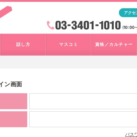
「アナウンサー・マスコミを目指すなら"アスク"」テレビ朝
アクセ
検索
火曜~日曜 10:00~18:00
話し方
マスコミ
資格／カルチャー
グイン画面
パス