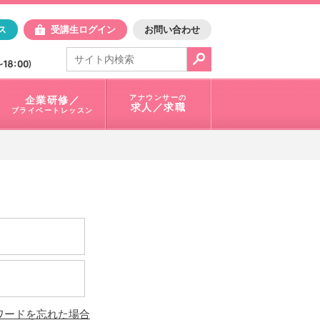
日アスク
ス
受講生ログイン
お問い合わせ
電話で問合せ：
03-3401-1010
アナウンサーの
企業研修／
求人／求職
プライベートレッスン
ワードを忘れた場合