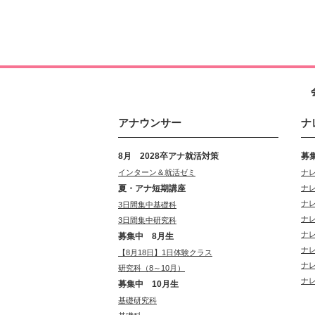
アナウンサー
ナ
8月 2028卒アナ就活対策
募
インターン＆就活ゼミ
ナ
夏・アナ短期講座
ナ
ナ
3日間集中基礎科
ナ
3日間集中研究科
ナ
募集中 8月生
ナ
【8月18日】1日体験クラス
ナ
研究科（8～10月）
ナ
募集中 10月生
基礎研究科