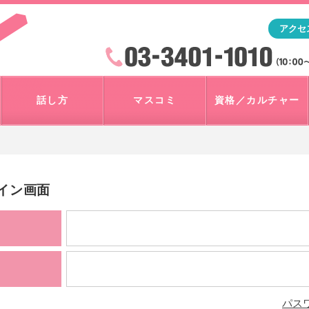
「アナウンサー・マスコミを目指すなら"アスク"」テレビ朝
アクセ
検索
火曜~日曜 10:00~18:00
話し方
マスコミ
資格／カルチャー
グイン画面
パス