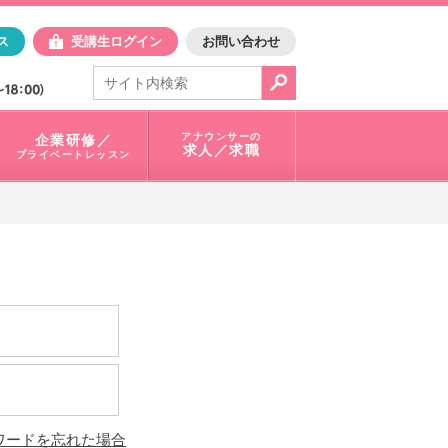
日アスク
ス
受講生ログイン
お問い合わせ
電話で問合せ：
03-3401-1010
アナウンサーの
企業研修／
求人／求職
プライベートレッスン
ワードを忘れた場合