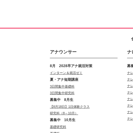
アナウンサー
ナ
8月 2028卒アナ就活対策
募
インターン＆就活ゼミ
ナ
夏・アナ短期講座
ナ
ナ
3日間集中基礎科
ナ
3日間集中研究科
ナ
募集中 8月生
ナ
【8月18日】1日体験クラス
ナ
研究科（8～10月）
ナ
募集中 10月生
基礎研究科