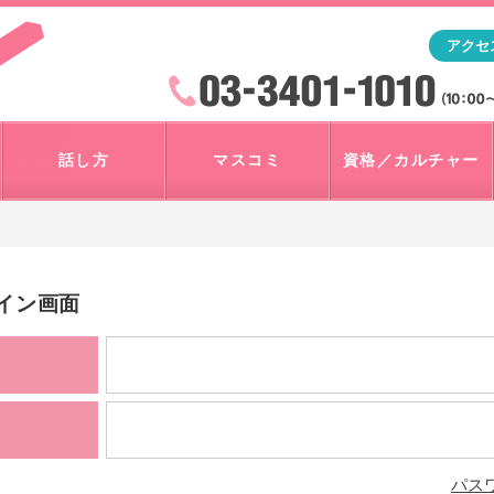
「アナウンサー・マスコミを目指すなら"アスク"」テレビ朝
アクセ
検索
火曜~日曜 10:00~18:00
話し方
マスコミ
資格／カルチャー
グイン画面
パス