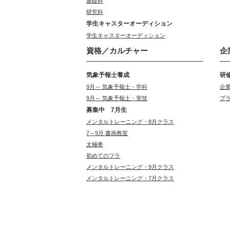
基礎科
研究科
学生キャスターオーディション
学生キャスターオーディション
資格／カルチャー
企
気象予報士養成
研
9月～ 気象予報士・学科
企
9月～ 気象予報士・実技
プ
募集中 7月生
メンタルトレーニング・8月クラス
7～9月 書画教室
太極拳
初めてのフラ
メンタルトレーニング・9月クラス
メンタルトレーニング・7月クラス