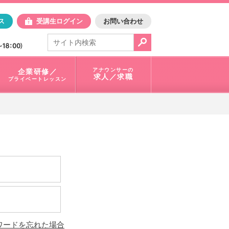
日アスク
ス
受講生ログイン
お問い合わせ
電話で問合せ：
03-3401-1010
アナウンサーの
企業研修／
求人／求職
プライベートレッスン
ワードを忘れた場合