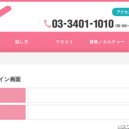
「アナウンサー・マスコミを目指すなら"アスク"」テレビ朝
アクセ
検索
火曜~日曜 10:00~18:00
話し方
マスコミ
資格／カルチャー
グイン画面
パス