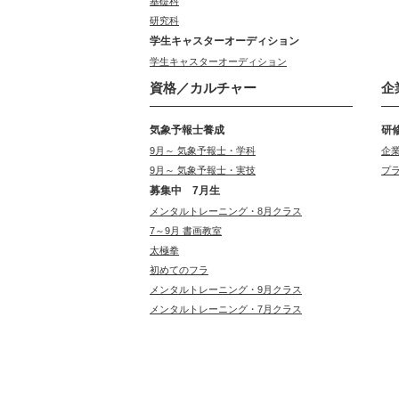
基礎科
研究科
学生キャスターオーディション
学生キャスターオーディション
資格／カルチャー
企
気象予報士養成
研
9月～ 気象予報士・学科
企
9月～ 気象予報士・実技
プ
募集中 7月生
メンタルトレーニング・8月クラス
7～9月 書画教室
太極拳
初めてのフラ
メンタルトレーニング・9月クラス
メンタルトレーニング・7月クラス