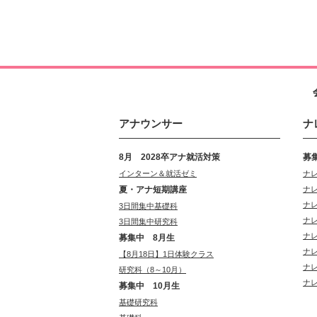
アナウンサー
ナ
8月 2028卒アナ就活対策
募
インターン＆就活ゼミ
ナ
夏・アナ短期講座
ナ
ナ
3日間集中基礎科
ナ
3日間集中研究科
ナ
募集中 8月生
ナ
【8月18日】1日体験クラス
ナ
研究科（8～10月）
ナ
募集中 10月生
基礎研究科