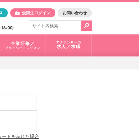
日アスク
ス
受講生ログイン
お問い合わせ
電話で問合せ：
03-3401-1010
アナウンサーの
企業研修／
求人／求職
プライベートレッスン
ワードを忘れた場合