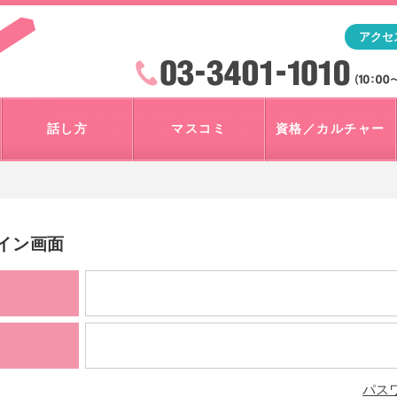
「アナウンサー・マスコミを目指すなら"アスク"」テレビ朝
アクセ
検索
火曜~日曜 10:00~18:00
話し方
マスコミ
資格／カルチャー
グイン画面
パス