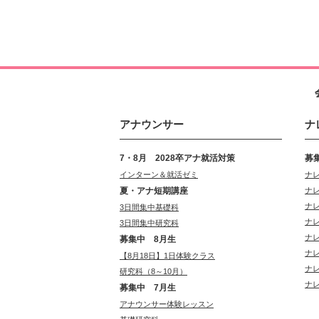
アナウンサー
ナ
7・8月 2028卒アナ就活対策
募
インターン＆就活ゼミ
ナ
夏・アナ短期講座
ナ
ナ
3日間集中基礎科
ナ
3日間集中研究科
ナ
募集中 8月生
ナ
【8月18日】1日体験クラス
ナ
研究科（8～10月）
ナ
募集中 7月生
アナウンサー体験レッスン