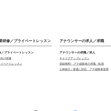
業研修／
プライベートレッスン
アナウンサーの
求人／求職
修／プライベートレッスン
アナウンサーの求職／求人
業向け研修
キャリアアップレッスン
ライベートレッスン
登録無料! アナ経験者の求職・転局
人材紹介／派遣に対応 アナ経験者採用