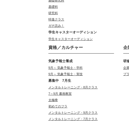
基礎研究科
基礎科
研究科
特進クラス
ガチ読み！
学生キャスターオーディション
学生キャスターオーディション
資格／カルチャー
企
気象予報士養成
研
9月～ 気象予報士・学科
企
9月～ 気象予報士・実技
プ
募集中 7月生
メンタルトレーニング・8月クラス
7～9月 書画教室
太極拳
初めてのフラ
メンタルトレーニング・9月クラス
メンタルトレーニング・7月クラス