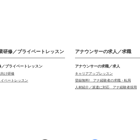
業研修／
プライベートレッスン
アナウンサーの
求人／求職
修／プライベートレッスン
アナウンサーの求職／求人
業向け研修
キャリアアップレッスン
ライベートレッスン
登録無料! アナ経験者の求職・転局
人材紹介／派遣に対応 アナ経験者採用