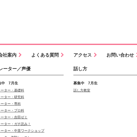
会社案内
よくある質問
アクセス
お問い合わせ
レーター／声優
話し方
集中 7月生
募集中 7月生
レーター・基礎科
話し方教室
レーター・研究科
レーター・専科
レーター・プロ科
レーター・吉田ゼミ
レーター・ガチ読み！
レーター・中里ワークショップ