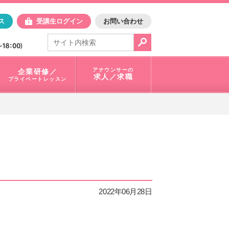
日アスク
ス
受講生ログイン
お問い合わせ
電話で問合せ：
03-3401-1010
アナウンサーの
企業研修／
求人／求職
プライベートレッスン
2022年06月28日