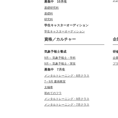
ナ
募集中 10月生
基礎研究科
基礎科
研究科
学生キャスターオーディション
学生キャスターオーディション
資格／カルチャー
企
気象予報士養成
研
9月～ 気象予報士・学科
企
9月～ 気象予報士・実技
プ
募集中 7月生
メンタルトレーニング・8月クラス
7～9月 書画教室
太極拳
初めてのフラ
メンタルトレーニング・9月クラス
メンタルトレーニング・7月クラス