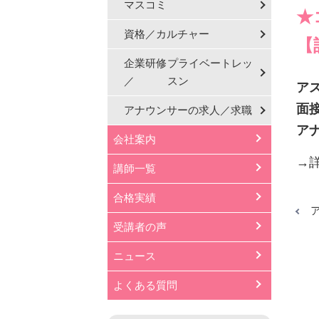
マスコミ
★
資格／カルチャー
【
企業研修
プライベートレッ
／
スン
ア
面
アナウンサーの
求人／求職
ア
会社案内
→
講師一覧
合格実績
受講者の声
ニュース
よくある質問