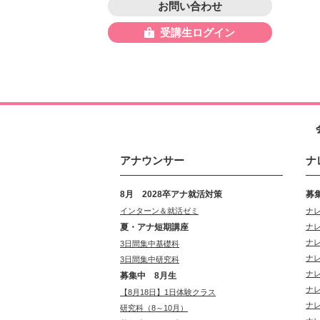
お問い合わせ
受講生ログイン
アナウンサー
ナ
8月 2028卒アナ就活対策
募
インターン＆就活ゼミ
ナ
夏・アナ短期講座
ナ
ナ
3日間集中基礎科
ナ
3日間集中研究科
ナ
募集中 8月生
ナ
【8月18日】1日体験クラス
ナ
研究科（8～10月）