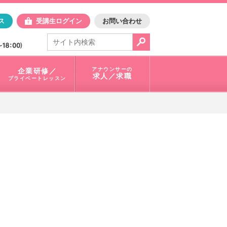
日アスク
ス
受講生ログイン
お問い合わせ
電話で問合せ：
03-3401-1010
アナウンサーの
企業研修／
求人／求職
プライベートレッスン