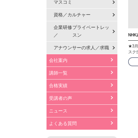
マスコミ
資格／カルチャー
企業研修
プライベートレッ
／
スン
NH
★3月
アナウンサーの
求人／求職
スク
会社案内
講師一覧
合格実績
受講者の声
ニュース
よくある質問