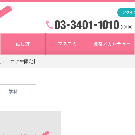
「アナウンサー・マスコミを目指すなら"アスク"」テレビ朝
アクセ
検索
火曜~日曜 10:00~18:00
話し方
マスコミ
資格／カルチャー
会・アスク生限定】
学科