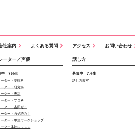
会社案内
よくある質問
アクセス
お問い合わせ
レーター／声優
話し方
集中 7月生
募集中 7月生
レーター・基礎科
話し方教室
レーター・研究科
レーター・専科
レーター・プロ科
レーター・吉田ゼミ
レーター・ガチ読み！
レーター・中里ワークショップ
レーター体験レッスン