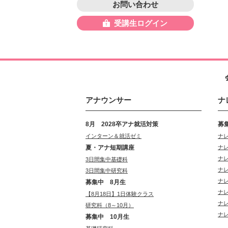
お問い合わせ
受講生ログイン
アナウンサー
ナ
8月 2028卒アナ就活対策
募
インターン＆就活ゼミ
ナ
夏・アナ短期講座
ナ
ナ
3日間集中基礎科
ナ
3日間集中研究科
ナ
募集中 8月生
ナ
【8月18日】1日体験クラス
ナ
研究科（8～10月）
ナ
募集中 10月生