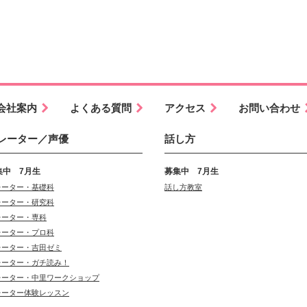
会社案内
よくある質問
アクセス
お問い合わせ
レーター／声優
話し方
集中 7月生
募集中 7月生
レーター・基礎科
話し方教室
レーター・研究科
レーター・専科
レーター・プロ科
レーター・吉田ゼミ
レーター・ガチ読み！
レーター・中里ワークショップ
レーター体験レッスン