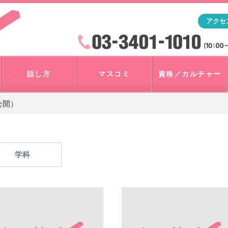
「アナウンサー・マスコミを目指すなら"アスク"」テレビ朝
アクセ
検索
火曜~日曜 10:00~18:00
話し方
マスコミ
資格／カルチャー
公開）
学科