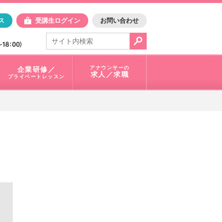
日アスク
ス
受講生ログイン
お問い合わせ
電話で問合せ：
03-3401-1010
アナウンサーの
企業研修／
求人／求職
プライベートレッスン