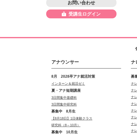
お問い合わせ
受講生ログイン
アナウンサー
ナ
8月 2028卒アナ就活対策
募
インターン＆就活ゼミ
ナ
夏・アナ短期講座
ナ
ナ
3日間集中基礎科
ナ
3日間集中研究科
ナ
募集中 8月生
ナ
【8月18日】1日体験クラス
ナ
研究科（8～10月）
ナ
募集中 10月生