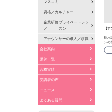
マスコミ
資格／カルチャー
企業研修
プライベートレッ
／
スン
【ア
採用
アナウンサーの
求人／求職
ンの
会社案内
講師一覧
合格実績
受講者の声
ニュース
よくある質問