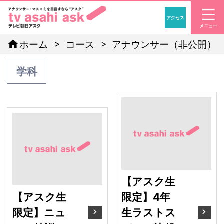
アクセス
「アナウンサー・マスコ
home
ホーム
コース
アナウンサー（非公開）
学科
【
【アスク生限定】ニュー
【アスク生
【アスク生
限定】4年
限定】ニュ
生ラストス