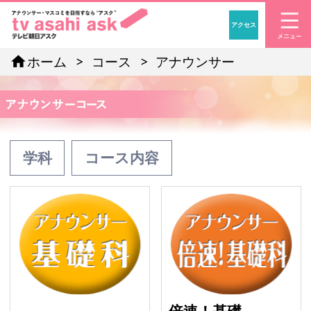
アクセス
「アナウンサー・マスコ
home
ホーム
コース
アナウンサー
学科
コース内容
基礎科
倍
倍速！基礎