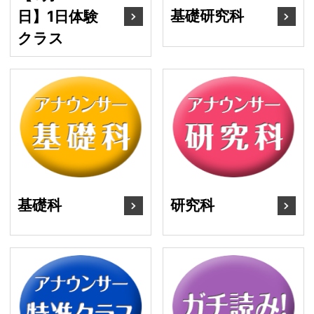
基礎研究科
日】1日体験
クラス
基礎科
研
基礎科
研究科
特進クラス
ガ