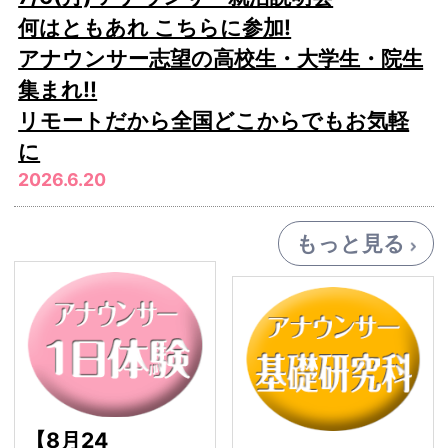
何はともあれ こちらに参加!
アナウンサー志望の高校生・大学生・院生
集まれ!!
リモートだから全国どこからでもお気軽
に
2026.6.20
もっと見る
【8月24日】1日体験ク
基
【8月24