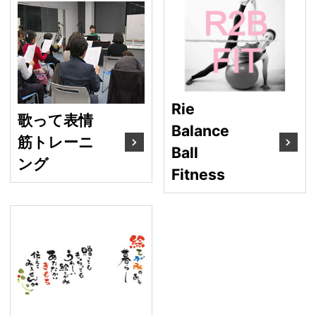
Ri
歌って表情筋トレーニン
Rie
歌って表情
Balance
筋トレーニ
Ball
ング
Fitness
絵てがみ教室