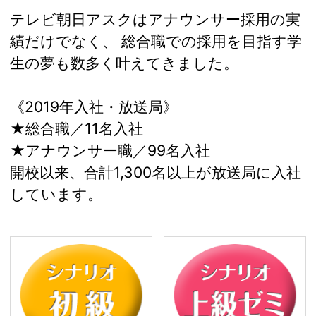
テレビ朝日アスクはアナウンサー採用の実
績だけでなく、 総合職での採用を目指す学
生の夢も数多く叶えてきました。
《2019年入社・放送局》
★総合職／11名入社
★アナウンサー職／99名入社
開校以来、合計1,300名以上が放送局に入社
しています。
シナリオライター 初級
シ