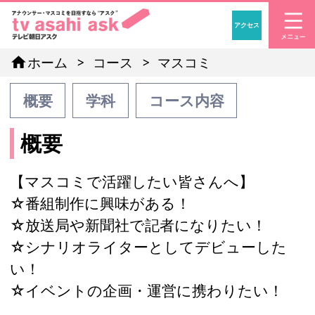
アクセス
「アナウンサー・マスコ
home
ホーム
コース
マスコミ
概要
学科
コース内容
概要
【マスコミで活躍したい皆さんへ】
☆番組制作に興味がある！
☆放送局や新聞社で記者になりたい！
☆シナリオライターとしてデビューした
い！
☆イベントの企画・運営に携わりたい！