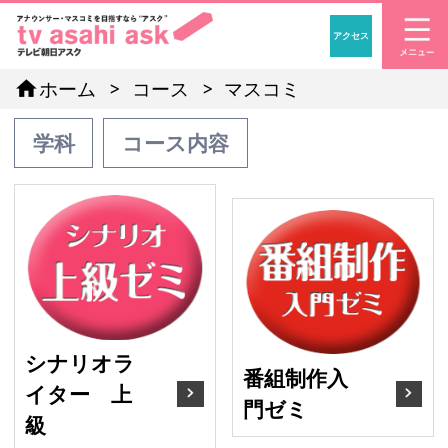
アクセス
「アナウンサー・マスコ
home
ホーム
コース
マスコミ
学科
コース内容
シナリオライター 上級
番
シナリオラ
番組制作入
イター 上
門ゼミ
級