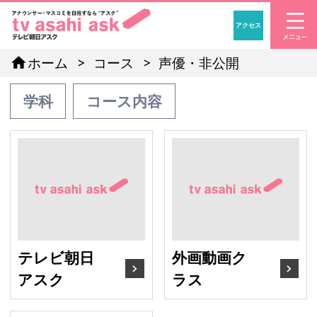
アクセス
「アナウンサー・マスコ
home
ホーム
コース
声優・非公開
学科
コース内容
テレビ朝日アスク
外
テレビ朝日
外画動画ク
アスク
ラス