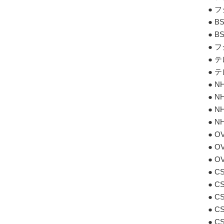
● 
● 
● 
● 
● 
● 
● 
● 
● 
● 
● 
● 
● 
● 
● 
● 
● 
● C