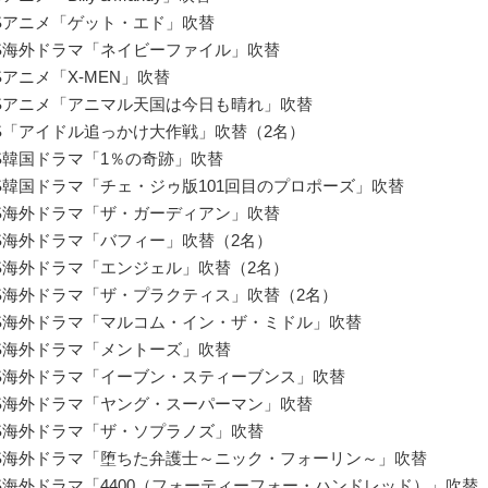
CSアニメ「ゲット・エド」吹替
CS海外ドラマ「ネイビーファイル」吹替
CSアニメ「X-MEN」吹替
CSアニメ「アニマル天国は今日も晴れ」吹替
CS「アイドル追っかけ大作戦」吹替（2名）
CS韓国ドラマ「1％の奇跡」吹替
CS韓国ドラマ「チェ・ジゥ版101回目のプロポーズ」吹替
CS海外ドラマ「ザ・ガーディアン」吹替
CS海外ドラマ「バフィー」吹替（2名）
CS海外ドラマ「エンジェル」吹替（2名）
CS海外ドラマ「ザ・プラクティス」吹替（2名）
CS海外ドラマ「マルコム・イン・ザ・ミドル」吹替
CS海外ドラマ「メントーズ」吹替
CS海外ドラマ「イーブン・スティーブンス」吹替
CS海外ドラマ「ヤング・スーパーマン」吹替
CS海外ドラマ「ザ・ソプラノズ」吹替
CS海外ドラマ「堕ちた弁護士～ニック・フォーリン～」吹替
CS海外ドラマ「4400（フォーティーフォー・ハンドレッド）」吹替