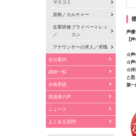
マスコミ
資格／カルチャー
企業研修
プライベートレッ
声優
／
スン
【声
アナウンサーの
求人／求職
☆声
会社案内
☆声
☆洋
講師一覧
と思
合格実績
第一
受講者の声
ニュース
よくある質問