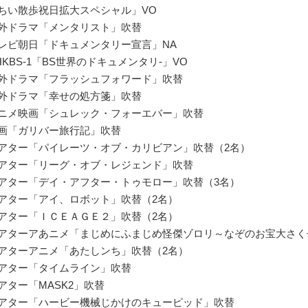
「ちい散歩祝日拡大スペシャル」VO
海外ドラマ「メンタリスト」吹替
テレビ朝日「ドキュメンタリー宣言」NA
NHKBS-1「BS世界のドキュメンタリ-」VO
海外ドラマ「フラッシュフォワード」吹替
海外ドラマ「幸せの処方箋」吹替
アニメ映画「シュレック・フォーエバー」吹替
映画「ガリバー旅行記」吹替
シアター「パイレーツ・オブ・カリビアン」吹替（2名）
シアター「リーグ・オブ・レジェンド」吹替
シアター「デイ・アフター・トゥモロー」吹替（3名）
シアター「アイ、ロボット」吹替（2名）
シアター「ＩＣＥＡＧＥ２」吹替（2名）
シアターアあニメ「まじめにふまじめ怪傑ゾロリ～なぞのお宝大さく
シアターアニメ「あたしンち」吹替（2名）
シアター「タイムライン」吹替
シアター「MASK2」吹替
シアター「ハービー機械じかけのキューピッド」吹替