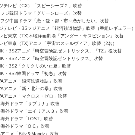
フジテレビ（CX）「スピーシーズ２」吹替
BSフジ韓国ドラマ「グリーンローズ」吹替
BSフジ中国ドラマ「恋・愛・都・市～恋がしたい」吹替
フジテレビ・BSフジアニメ「銀河鉄道物語」吹替（番組レギュラー
テレビ東京（TX)木曜洋画劇場「アンダー・サスピション」吹替
テレビ東京（TX)アニメ「宇宙のステルヴィア」吹替（2名）
NHK・BS2アニメ「時空冒険記ゼントリックス」「TZ」役吹替
NHK・BS2アニメ「時空冒険記ゼントリックス」吹替
NHK・BS2「クリクリのいた夏」吹替
NHK・BS2韓国ドラマ「初恋」吹替
OVAアニメ「銀河鉄道物語」吹替
OVAアニメ「新・北斗の拳」吹替
OVAアニメ「マクロス・ゼロ」吹替
CS海外ドラマ「サブリナ」吹替
CS海外ドラマ「エイリアス３」吹替
CS海外ドラマ「LOST」吹替
CS海外ドラマ「O.C」吹替
Sアニメ「Billy＆Mandy」吹替