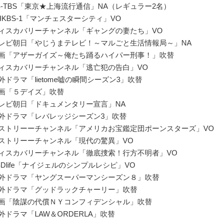
BS-TBS「東京★上海流行通信」NA（レギュラー2名）
NHKBS-1「マンチェスターシティ」VO
ディスカバリーチャンネル「ギャングの妻たち」VO
テレビ朝日「やじうまテレビ！～マルごと生活情報局～」NA
映画「アザーガイズ～俺たち踊るハイパー刑事！」吹替
ディスカバリーチャンネル「逃亡犯の告白」VO
海外ドラマ「lietome嘘の瞬間シーズン3」吹替
映画「５デイズ」吹替
テレビ朝日「ドキュメンタリー宣言」NA
海外ドラマ「レバレッジシーズン3」吹替
ヒストリーーチャンネル「アメリカお宝鑑定団ポーンスターズ」VO
ヒストリーーチャンネル「現代の驚異」VO
ディスカバリーチャンネル「徹底捜索！行方不明者」VO
BSDlife「ナイジェルのシンプルレシピ」VO
海外ドラマ「ヤングスーパーマンシーズン８」吹替
海外ドラマ「グッドラックチャーリー」吹替
映画「陰謀の代償ＮＹコンフィデンシャル」吹替
海外ドラマ「LAW＆ORDERLA」吹替