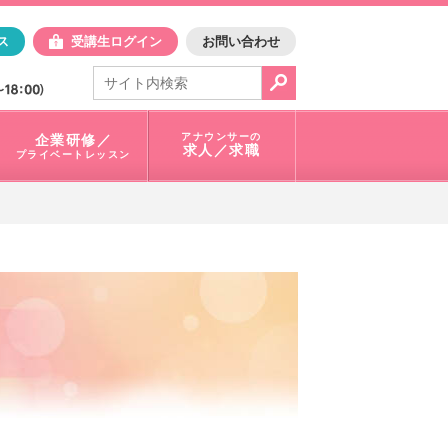
日アスク
ス
受講生ログイン
お問い合わせ
電話で問合せ：
03-3401-1010
アナウンサーの
企業研修／
求人／求職
プライベートレッスン