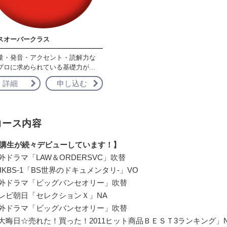
スオーバークラス
量・発音・アクセント・読解力な
プロに求められている基礎力が...
詳細
申し込む
コース内容
講生が続々デビューしています！】
海外ドラマ「LAW＆ORDERSVC」吹替
NHKBS-1「BS世界のドキュメンタリ-」VO
海外ドラマ「ビッグバンセオリー」吹替
テレビ朝日「セレクションＸ」NA
海外ドラマ「ビッグバンセオリー」吹替
「大晦日☆売れた！買った！2011ヒット商品ＢＥＳＴ3ランキング」