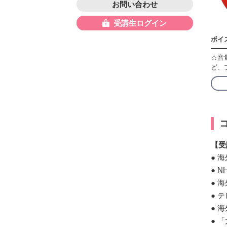
お問い合わせ
受講生ログイン
ボイ
☆音
ど、
【受
● 
● 
● 
● 
● 
● 