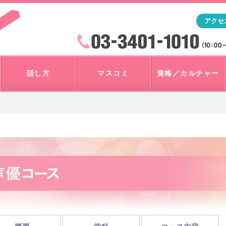
「アナウンサー・マスコミを目指すなら"アスク"」テレビ朝
アクセ
検索
火曜~日曜 10:00~18:00
話し方
マスコミ
資格／カルチャー