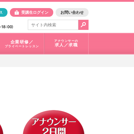
日アスク
ス
受講生ログイン
お問い合わせ
電話で問合せ：
03-3401-1010
アナウンサーの
企業研修／
求人／求職
プライベートレッスン