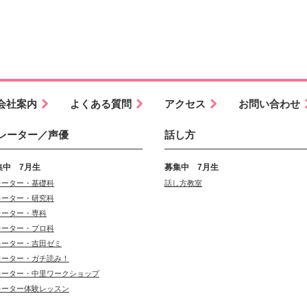
会社案内
よくある質問
アクセス
お問い合わせ
レーター／声優
話し方
集中 7月生
募集中 7月生
レーター・基礎科
話し方教室
レーター・研究科
レーター・専科
レーター・プロ科
レーター・吉田ゼミ
レーター・ガチ読み！
レーター・中里ワークショップ
レーター体験レッスン