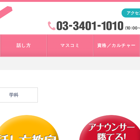
「アナウンサー・マスコミを目指すなら"アスク"」テレビ朝
アクセ
検索
火曜~日曜 10:00~18:00
話し方
マスコミ
資格／カルチャー
学科