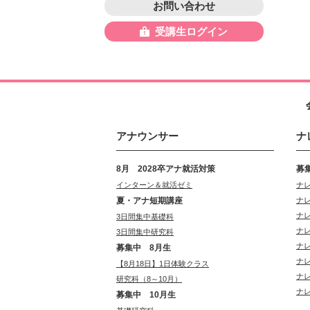
お問い合わせ
受講生ログイン
アナウンサー
ナ
8月 2028卒アナ就活対策
募
インターン＆就活ゼミ
ナ
夏・アナ短期講座
ナ
ナ
3日間集中基礎科
ナ
3日間集中研究科
ナ
募集中 8月生
ナ
【8月18日】1日体験クラス
ナ
研究科（8～10月）
ナ
募集中 10月生