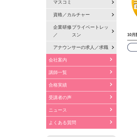
マスコミ
資格／カルチャー
企業研修
プライベートレッ
／
スン
10
アナウンサーの
求人／求職
会社案内
講師一覧
合格実績
受講者の声
ニュース
よくある質問