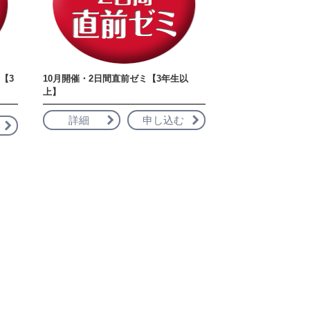
【3
10月開催・2日間直前ゼミ【3年生以
上】
詳細
申し込む