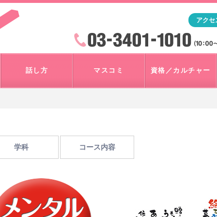
「アナウンサー・マスコミを目指すなら"アスク"」テレビ朝
アクセ
検索
火曜~日曜 10:00~18:00
話し方
マスコミ
資格／カルチャー
学科
コース内容