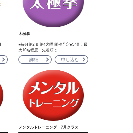
太極拳
開
■毎月第2 & 第4火曜 開催予定●定員：最
大10名程度 先着順で...
詳細
申し込む
メンタルトレーニング・7月クラス