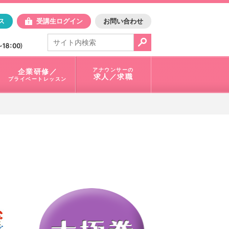
日アスク
ス
受講生ログイン
お問い合わせ
電話で問合せ：
03-3401-1010
アナウンサーの
企業研修／
求人／求職
プライベートレッスン