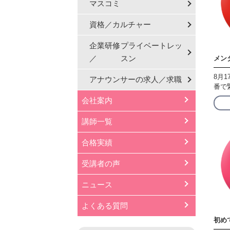
マスコミ
資格／カルチャー
企業研修
プライベートレッ
／
スン
メン
8月
アナウンサーの
求人／求職
番で
会社案内
講師一覧
合格実績
受講者の声
ニュース
よくある質問
初め