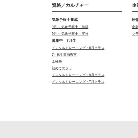
資格／カルチャー
企
気象予報士養成
研
9月～ 気象予報士・学科
企
9月～ 気象予報士・実技
プ
募集中 7月生
メンタルトレーニング・8月クラス
7～9月 書画教室
太極拳
初めてのフラ
メンタルトレーニング・9月クラス
メンタルトレーニング・7月クラス