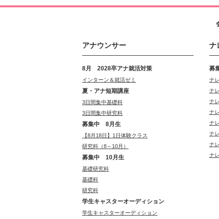
アナウンサー
ナ
8月 2028卒アナ就活対策
募
インターン＆就活ゼミ
ナ
夏・アナ短期講座
ナ
ナ
3日間集中基礎科
ナ
3日間集中研究科
ナ
募集中 8月生
ナ
【8月18日】1日体験クラス
ナ
研究科（8～10月）
ナ
募集中 10月生
基礎研究科
基礎科
研究科
学生キャスターオーディション
学生キャスターオーディション