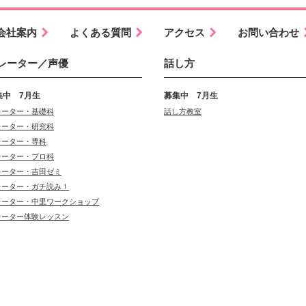
会社案内
よくある質問
アクセス
お問い合わせ
レーター／声優
話し方
集中 7月生
募集中 7月生
レーター・基礎科
話し方教室
レーター・研究科
レーター・専科
レーター・プロ科
レーター・吉田ゼミ
レーター・ガチ読み！
レーター・中里ワークショップ
レーター体験レッスン