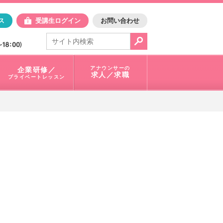
日アスク
ス
受講生ログイン
お問い合わせ
電話で問合せ：
03-3401-1010
アナウンサーの
企業研修／
求人／求職
プライベートレッスン