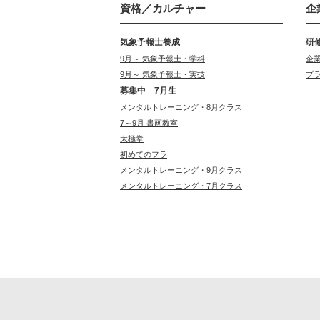
資格／カルチャー
企
気象予報士養成
研
9月～ 気象予報士・学科
企
9月～ 気象予報士・実技
プ
募集中 7月生
メンタルトレーニング・8月クラス
7～9月 書画教室
太極拳
初めてのフラ
メンタルトレーニング・9月クラス
メンタルトレーニング・7月クラス