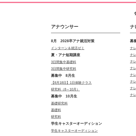
アナウンサー
ナ
8月 2028卒アナ就活対策
募
インターン＆就活ゼミ
ナ
夏・アナ短期講座
ナ
ナ
3日間集中基礎科
ナ
3日間集中研究科
ナ
募集中 8月生
ナ
【8月18日】1日体験クラス
ナ
研究科（8～10月）
ナ
募集中 10月生
基礎研究科
基礎科
研究科
学生キャスターオーディション
学生キャスターオーディション