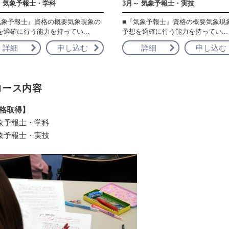
～ 気象予報士・学科
3月～ 気象予報士・実技
気象予報士』資格の概要気象現象の
■『気象予報士』資格の概要気象現
を適確に行う能力を持ってい...
予想を適確に行う能力を持ってい...
詳細
申し込む
詳細
申し込む
コース内容
格取得】
象予報士・学科
象予報士・実技