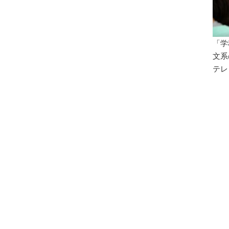
「学
文系
テレ