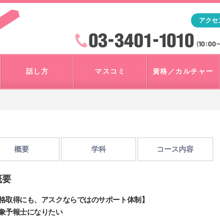
「アナウンサー・マスコミを目指すなら"アスク"」テレビ朝
アクセ
検索
火曜~日曜 10:00~18:00
話し方
マスコミ
資格／カルチャー
概要
学科
コース内容
概要
格取得にも、アスクならではのサポート体制】
象予報士になりたい