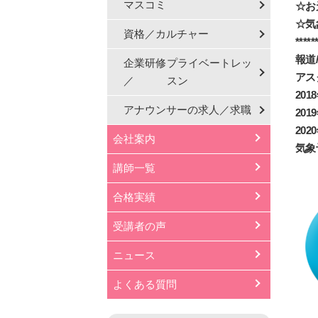
マスコミ
☆お
☆気
資格／カルチャー
*****
報道
企業研修
プライベートレッ
アス
／
スン
20
アナウンサーの
求人／求職
20
20
会社案内
気象
講師一覧
合格実績
受講者の声
ニュース
よくある質問