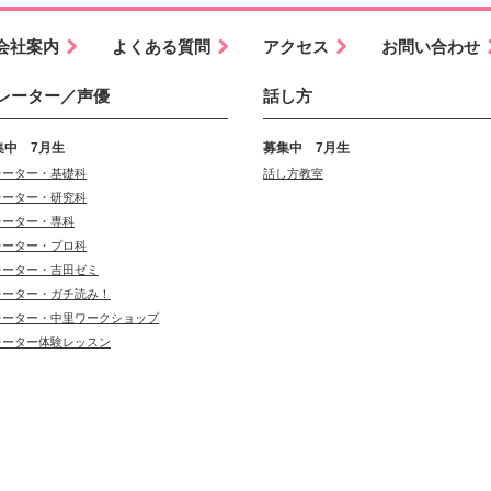
会社案内
よくある質問
アクセス
お問い合わせ
レーター／声優
話し方
集中 7月生
募集中 7月生
レーター・基礎科
話し方教室
レーター・研究科
レーター・専科
レーター・プロ科
レーター・吉田ゼミ
レーター・ガチ読み！
レーター・中里ワークショップ
レーター体験レッスン