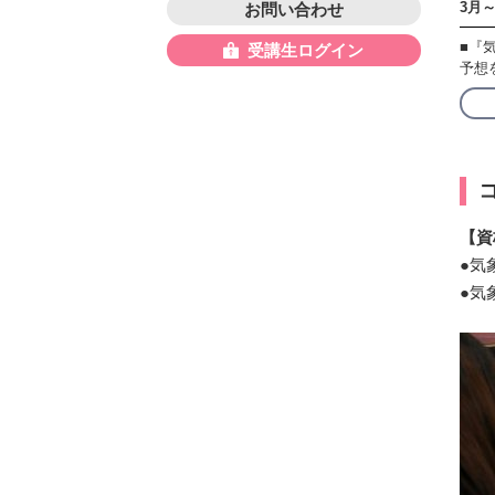
3月
お問い合わせ
■『
受講生ログイン
予想
【資
●気
●気