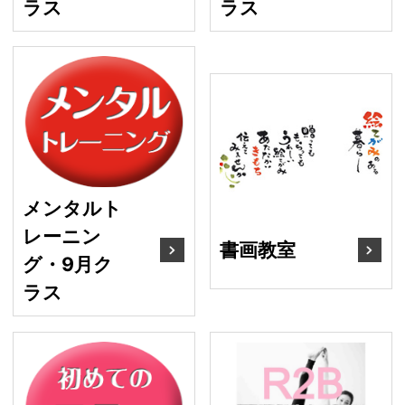
ラス
ラス
メンタルトレーニング・
書
メンタルト
レーニン
書画教室
グ・9月ク
ラス
初めてのフラ
バ