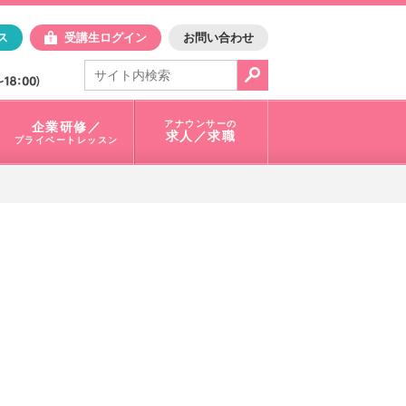
日アスク
ス
受講生ログイン
お問い合わせ
電話で問合せ：
03-3401-1010
アナウンサーの
企業研修／
求人／求職
プライベートレッスン