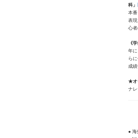
科」
本番
表現
心者
《学
年に
らに
成績
★オ
ナレ
● 