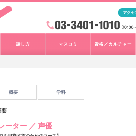
「アナウンサー・マスコミを目指すなら"アスク"」テレビ朝
アクセ
検索
火曜~日曜 10:00~18:00
話し方
マスコミ
資格／カルチャー
概要
学科
概要
レーター ／ 声優
ロを目指す方のためのコース】