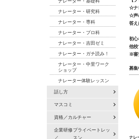
ナレーター・基礎科
☆ナ
ナレーター・研究科
☆声
ナレーター・専科
答え
ナレーター・プロ科
初心
ナレーター・吉田ゼミ
他校
ナレーター・ガチ読み！
※審
ナレーター・中里ワーク
募集
ショップ
ナレーター体験レッスン
話し方
マスコミ
資格／カルチャー
企業研修
プライベートレッ
／
スン
ナレ