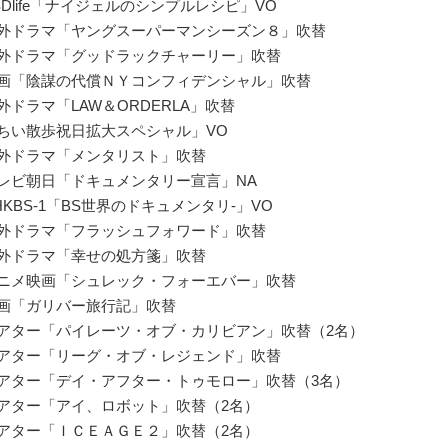
BSDlife「ナイジェルのシンプルレシピ」VO
海外ドラマ「ヤングスーパーマンシーズン８」吹替
海外ドラマ「グッドラックチャーリー」吹替
映画「陰謀の代償ＮＹコンフィデンシャル」吹替
海外ドラマ「LAW＆ORDERLA」吹替
「ちい散歩祝日拡大スペシャル」VO
海外ドラマ「メンタリスト」吹替
テレビ朝日「ドキュメンタリー宣言」NA
NHKBS-1「BS世界のドキュメンタリ-」VO
海外ドラマ「フラッシュフォワード」吹替
海外ドラマ「幸せの処方箋」吹替
アニメ映画「シュレック・フォーエバー」吹替
映画「ガリバー旅行記」吹替
シアター「パイレーツ・オブ・カリビアン」吹替（2名）
シアター「リーグ・オブ・レジェンド」吹替
シアター「デイ・アフター・トゥモロー」吹替（3名）
シアター「アイ、ロボット」吹替（2名）
シアター「ＩＣＥＡＧＥ２」吹替（2名）