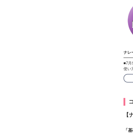
ナレ
■7
使い
【
「基