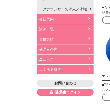
■7
アナウンサーの
求人／求職
や基
会社案内
講師一覧
合格実績
受講者の声
ニュース
よくある質問
ナレ
お問い合わせ
■7
スク
受講生ログイン