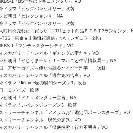
NHKBS-1「BS世界のドキュメンタリ-」VO
海外ドラマ「ビッグバンセオリー」吹替
テレビ朝日「セレクションＸ」NA
海外ドラマ「ビッグバンセオリー」吹替
「大晦日☆売れた！買った！2011ヒット商品ＢＥＳＴ3ランキング」
BS-TBS「東京★上海流行通信」NA（レギュラー2名）
NHKBS-1「マンチェスターシティ」VO
ディスカバリーチャンネル「ギャングの妻たち」VO
テレビ朝日「やじうまテレビ！～マルごと生活情報局～」NA
映画「アザーガイズ～俺たち踊るハイパー刑事！」吹替
ディスカバリーチャンネル「逃亡犯の告白」VO
海外ドラマ「lietome嘘の瞬間シーズン3」吹替
映画「５デイズ」吹替
テレビ朝日「ドキュメンタリー宣言」NA
海外ドラマ「レバレッジシーズン3」吹替
ヒストリーーチャンネル「アメリカお宝鑑定団ポーンスターズ」VO
ヒストリーーチャンネル「現代の驚異」VO
ディスカバリーチャンネル「徹底捜索！行方不明者」VO