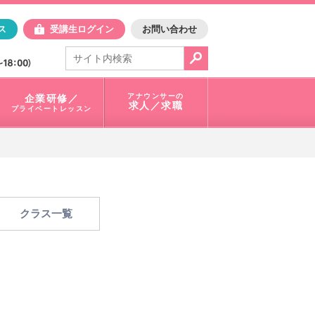
日アスク
ス
受講生ログイン
お問い合わせ
電話で問合せ：
03-3401-1010
アナウンサーの
企業研修／
求人／求職
プライベートレッスン
クラス一覧