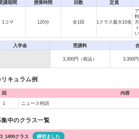
受講期間
授業時間
回数
定員
1コマ
120分
全1回
1クラス最大10名
入学金
受講料
3,300円（税込）
3,30
カリキュラム例
回
内容
1
ニュース特訓
募集中のクラス一覧
23_1400クラス
締切ました