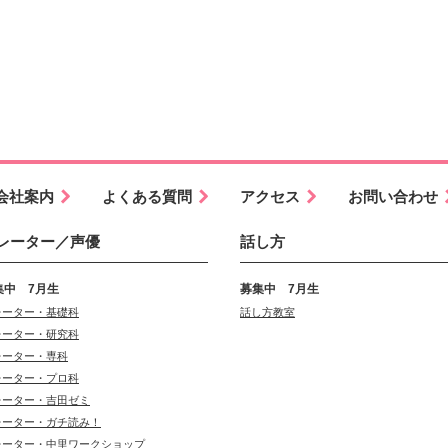
会社案内
よくある質問
アクセス
お問い合わせ
レーター／声優
話し方
集中 7月生
募集中 7月生
レーター・基礎科
話し方教室
レーター・研究科
レーター・専科
レーター・プロ科
レーター・吉田ゼミ
レーター・ガチ読み！
レーター・中里ワークショップ