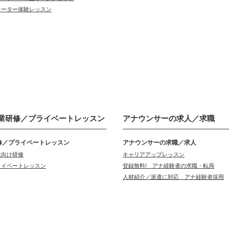
レーター体験レッスン
業研修／
プライベートレッスン
アナウンサーの
求人／求職
修／プライベートレッスン
アナウンサーの求職／求人
業向け研修
キャリアアップレッスン
ライベートレッスン
登録無料! アナ経験者の求職・転局
人材紹介／派遣に対応 アナ経験者採用