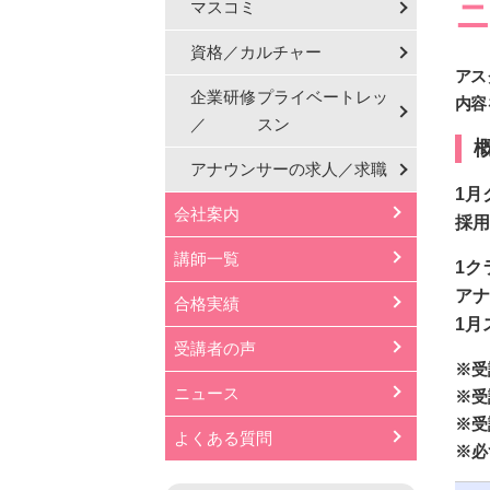
ニ
マスコミ
資格／カルチャー
アス
企業研修
プライベートレッ
内容
／
スン
アナウンサーの
求人／求職
1月
会社案内
採用
講師一覧
1ク
アナ
合格実績
1月
受講者の声
※受
ニュース
※受
※受
よくある質問
※必