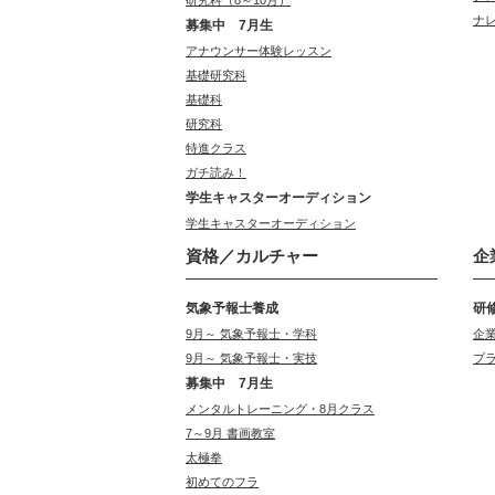
研究科（8～10月）
ナ
募集中 7月生
アナウンサー体験レッスン
基礎研究科
基礎科
研究科
特進クラス
ガチ読み！
学生キャスターオーディション
学生キャスターオーディション
資格／カルチャー
企
気象予報士養成
研
9月～ 気象予報士・学科
企
9月～ 気象予報士・実技
プ
募集中 7月生
メンタルトレーニング・8月クラス
7～9月 書画教室
太極拳
初めてのフラ