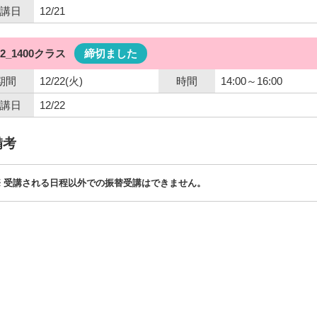
講日
12/21
22_1400クラス
締切ました
期間
12/22(火)
時間
14:00～16:00
講日
12/22
備考
受講される日程以外での振替受講はできません。