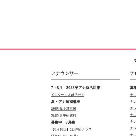
アナウンサー
ナ
7・8月 2028卒アナ就活対策
募
インターン＆就活ゼミ
ナ
夏・アナ短期講座
ナ
ナ
3日間集中基礎科
ナ
3日間集中研究科
ナ
募集中 8月生
ナ
【8月18日】1日体験クラス
ナ