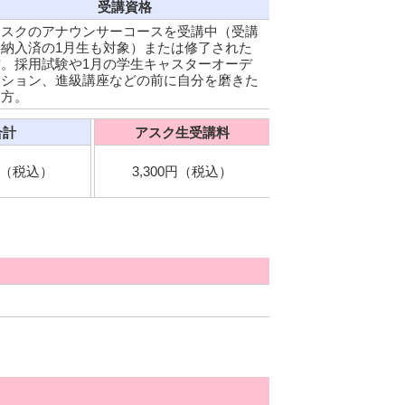
受講資格
アスクのアナウンサーコースを受講中（受講
料納入済の1月生も対象）または修了された
方。採用試験や1月の学生キャスターオーデ
ィション、進級講座などの前に自分を磨きた
い方。
合計
アスク生受講料
0円（税込）
3,300円（税込）