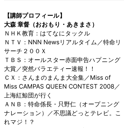
【講師プロフィール】
大森 章督（おおもり・あきまさ）
ＮＨＫ教育：はてなにタックル
ＮＴＶ：NNN Newsリアルタイム／特命リ
サーチ２００Ｘ
ＴＢＳ：オールスター赤面申告ハプニング
大賞／突然バラエティー速報！！
ＣＸ：さんまのまんま大全集／Miss of
Miss CAMPAS QUEEN CONTEST 2008／
上海紅鯨団が行く
ＡＮＢ：特命係長・只野仁（オープニング
ナレーション）／不思議どっとテレビ。こ
れマジ！？