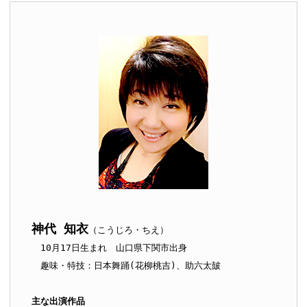
神代 知衣
（こうじろ・ちえ）

　10月17日生まれ　山口県下関市出身
　趣味・特技：日本舞踊(花柳桃吉)、助六太皷

主な出演作品