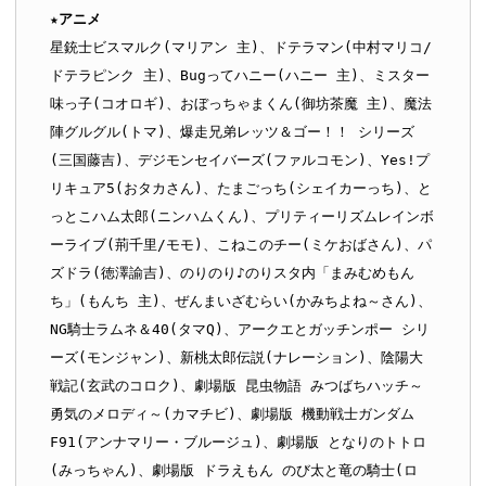
★アニメ
星銃士ビスマルク(マリアン 主)、ドテラマン(中村マリコ/
ドテラピンク 主)、Bugってハニー(ハニー 主)、ミスター
味っ子(コオロギ)、おぼっちゃまくん(御坊茶魔 主)、魔法
陣グルグル(トマ)、爆走兄弟レッツ＆ゴー！！ シリーズ
(三国藤吉)、デジモンセイバーズ(ファルコモン)、Yes!プ
リキュア5(おタカさん)、たまごっち(シェイカーっち)、と
っとこハム太郎(ニンハムくん)、プリティーリズムレインボ
ーライブ(荊千里/モモ)、こねこのチー(ミケおばさん)、パ
ズドラ(徳澤諭吉)、のりのり♪のりスタ内「まみむめもん
ち」(もんち 主)、ぜんまいざむらい(かみちよね～さん)、
NG騎士ラムネ＆40(タマQ)、アークエとガッチンポー シリ
ーズ(モンジャン)、新桃太郎伝説(ナレーション)、陰陽大
戦記(玄武のコロク)、劇場版 昆虫物語 みつばちハッチ～
勇気のメロディ～(カマチビ)、劇場版 機動戦士ガンダム
F91(アンナマリー・ブルージュ)、劇場版 となりのトトロ
(みっちゃん)、劇場版 ドラえもん のび太と竜の騎士(ロ