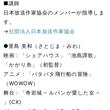
■講師
日本放送作家協会のメンバーが指導しま
す。
→
社団法人日本放送作家協会
●里島 美和（さとじま・みわ）
映画：「シェアハウス」「池島譚歌」
「かがり糸」（初監督）
アニメ：「パタパタ飛行船の冒険」
（WOWOW）
舞台：「奇岩城 – ルパンが愛した女 –
」(CX)