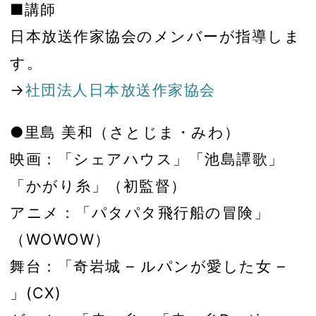
■講師
日本放送作家協会のメンバーが指導しま
す。
→
社団法人日本放送作家協会
●里島 美和（さとじま・みわ）
映画：「シェアハウス」「池島譚歌」
「かがり糸」（初監督）
アニメ：「パタパタ飛行船の冒険」
（WOWOW）
舞台：「奇岩城 – ルパンが愛した女 –
」(CX)