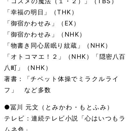
「コスメの魔法（１・２）」（TBS）
「幸福の明日」（THK）
「御宿かわせみ」（EX）
「御宿かわせみ」（NHK）
「物書き同心居眠り紋蔵」（NHK）
「オトコマエ！２」（NHK）「隠密八百
八町」（NHK）
著書：「チベット体操でミラクルライ
フ」 など多数
●冨川 元文（とみかわ・もとふみ）
テレビ：連続テレビ小説「心はいつもラ
ムネ色」