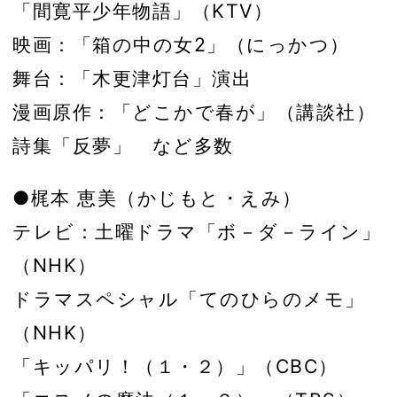
「間寛平少年物語」（KTV）
映画：「箱の中の女2」（にっかつ）
舞台：「木更津灯台」演出
漫画原作：「どこかで春が」（講談社）
詩集「反夢」 など多数
●梶本 恵美（かじもと・えみ）
テレビ：土曜ドラマ「ボ－ダ－ライン」
（NHK）
ドラマスペシャル「てのひらのメモ」
（NHK）
「キッパリ！（１・２）」（CBC）