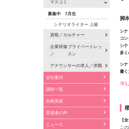
マスコミ
募集中 7月生
脚本
シナリオライター 上級
シナ
資格／カルチャー
コン
シナ
企業研修
プライベートレッ
多く
／
スン
シナ
アナウンサーの
求人／求職
書く
会社案内
※
講師一覧
合格実績
受講者の声
【全
ニュース
この