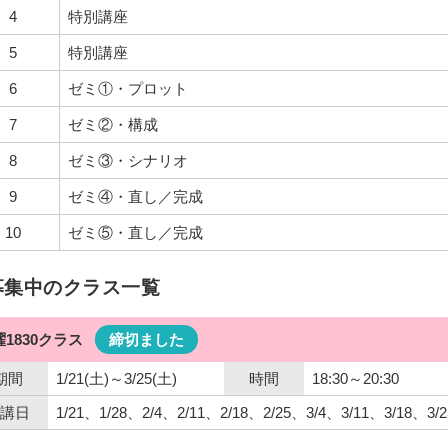
4
特別講座
5
特別講座
6
ゼミ①・プロット
7
ゼミ②・構成
8
ゼミ③・シナリオ
9
ゼミ④・直し／完成
10
ゼミ⑤・直し／完成
募集中のクラス一覧
曜1830クラス
締切ました
期間
1/21(土)～3/25(土)
時間
18:30～20:30
講日
1/21、1/28、2/4、2/11、2/18、2/25、3/4、3/11、3/18、3/2