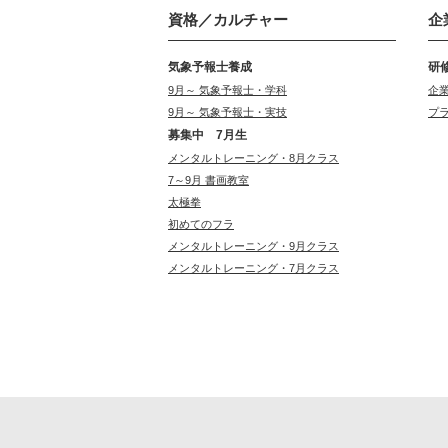
資格／カルチャー
企
気象予報士養成
研
9月～ 気象予報士・学科
企
9月～ 気象予報士・実技
プ
募集中 7月生
メンタルトレーニング・8月クラス
7～9月 書画教室
太極拳
初めてのフラ
メンタルトレーニング・9月クラス
メンタルトレーニング・7月クラス