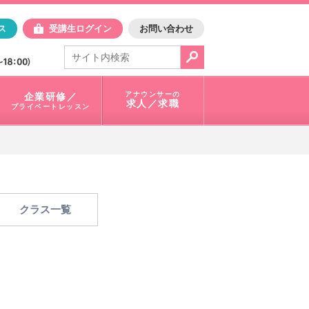
日アスク
ス
受講生ログイン
お問い合わせ
電話で問合せ：
03-3401-1010
アナウンサーの
企業研修／
求人／求職
プライベートレッスン
クラス一覧