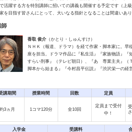
で活躍する方を特別講師に招いての講義も開催する予定です（上級
家を目指す皆さんにとって、大いなる指針となることは間違いあり
講師
香取 俊介
（かとり・しゅんすけ）
ＮＨＫ（報道、ドラマ）を経て作家・脚本家に。早
座を担当。ドラマ作品に『私生活』『家族物語』『
すらい刑事』（テレビ朝日）、『あゝ専業主夫』（
脚本から始まる』『今村昌平伝説』『渋沢栄一の経
受講期間
授業時間
回数
定員
定員まで受付
約3ヵ月
1コマ120分
全10回
中！
入学金
受講料