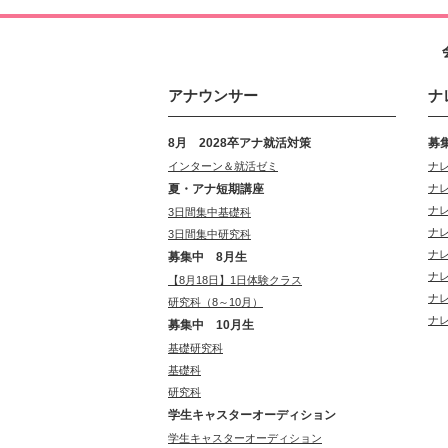
アナウンサー
ナ
8月 2028卒アナ就活対策
募
インターン＆就活ゼミ
ナ
夏・アナ短期講座
ナ
ナ
3日間集中基礎科
ナ
3日間集中研究科
ナ
募集中 8月生
ナ
【8月18日】1日体験クラス
ナ
研究科（8～10月）
ナ
募集中 10月生
基礎研究科
基礎科
研究科
学生キャスターオーディション
学生キャスターオーディション