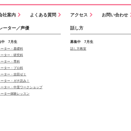
会社案内
よくある質問
アクセス
お問い合わせ
レーター／声優
話し方
集中 7月生
募集中 7月生
レーター・基礎科
話し方教室
レーター・研究科
レーター・専科
レーター・プロ科
レーター・吉田ゼミ
レーター・ガチ読み！
レーター・中里ワークショップ
レーター体験レッスン