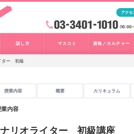
「アナウンサー・マスコミを目指すなら"アスク"」テレビ朝
アクセ
検索
火曜~日曜 10:00~18:00
話し方
マスコミ
資格／カルチャー
イター 初級
授業内容
概要
カリキュラム
授業内容
ナリオライター 初級講座