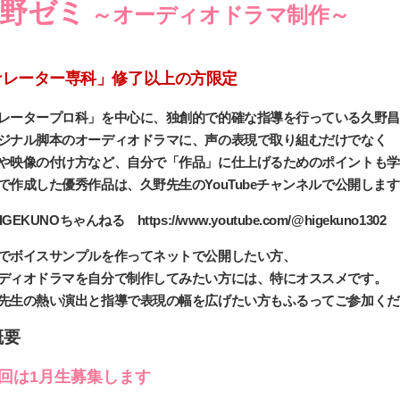
野ゼミ
～オーディオドラマ制作～
ナレーター専科」修了以上の方限定
レータープロ科」を中心に、独創的で的確な指導を行っている久野昌
ジナル脚本のオーディオドラマに、声の表現で取り組むだけでなく
や映像の付け方など、自分で「作品」に仕上げるためのポイントも学
で作成した優秀作品は、久野先生のYouTubeチャンネルで公開しま
IGEKUNOちゃんねる https://www.youtube.com/@higekuno1302
でボイスサンプルを作ってネットで公開したい方、
ディオドラマを自分で制作してみたい方には、特にオススメです。
先生の熱い演出と指導で表現の幅を広げたい方もふるってご参加くだ
概要
次回は1月生募集します