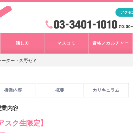
「アナウンサー・マスコミを目指すなら"アスク"」テレビ朝
アクセ
検索
火曜~日曜 10:00~18:00
話し方
マスコミ
資格／カルチャー
レーター・久野ゼミ
授業内容
概要
カリキュラム
授業内容
アスク生限定】