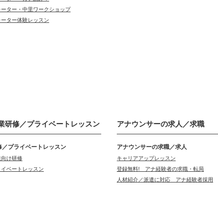
レーター・中里ワークショップ
レーター体験レッスン
業研修／
プライベートレッスン
アナウンサーの
求人／求職
修／プライベートレッスン
アナウンサーの求職／求人
業向け研修
キャリアアップレッスン
ライベートレッスン
登録無料! アナ経験者の求職・転局
人材紹介／派遣に対応 アナ経験者採用