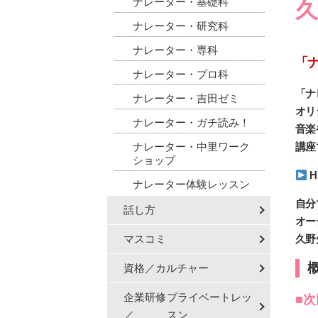
ナレーター・基礎科
久
ナレーター・研究科
ナレーター・専科
「
ナレーター・プロ科
「ナ
ナレーター・吉田ゼミ
オリ
ナレーター・ガチ読み！
音楽
ナレーター・中里ワーク
講座
ショップ
H
ナレーター体験レッスン
自分
話し方
オー
マスコミ
久野
資格／カルチャー
企業研修
プライベートレッ
■
／
スン