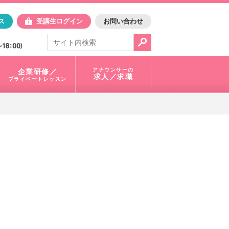
日アスク
ス
受講生ログイン
お問い合わせ
電話で問合せ：
03-3401-1010
アナウンサーの
企業研修／
求人／求職
プライベートレッスン