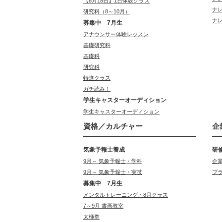
【8月18日】1日体験クラス
ナ
研究科（8～10月）
ナ
募集中 7月生
アナウンサー体験レッスン
基礎研究科
基礎科
研究科
特進クラス
ガチ読み！
学生キャスターオーディション
学生キャスターオーディション
資格／カルチャー
企
気象予報士養成
研
9月～ 気象予報士・学科
企
9月～ 気象予報士・実技
プ
募集中 7月生
メンタルトレーニング・8月クラス
7～9月 書画教室
太極拳