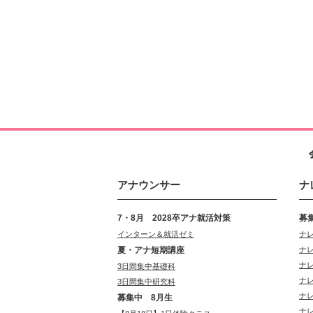
アナウンサー
ナ
7・8月 2028卒アナ就活対策
募
インターン＆就活ゼミ
ナ
夏・アナ短期講座
ナ
ナ
3日間集中基礎科
ナ
3日間集中研究科
ナ
募集中 8月生
ナ