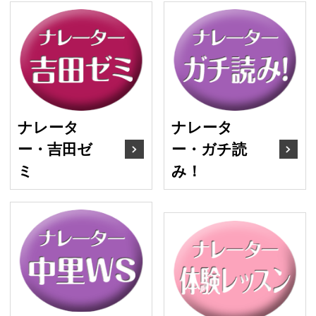
ナレーター・吉田ゼミ
ナ
ナレータ
ナレータ
ー・吉田ゼ
ー・ガチ読
ミ
み！
ナレーター・中里ワーク
ナ