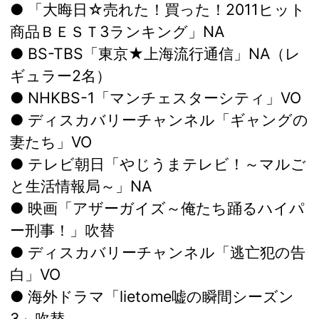
● 「大晦日☆売れた！買った！2011ヒット
商品ＢＥＳＴ3ランキング」NA
● BS-TBS「東京★上海流行通信」NA（レ
ギュラー2名）
● NHKBS-1「マンチェスターシティ」VO
● ディスカバリーチャンネル「ギャングの
妻たち」VO
● テレビ朝日「やじうまテレビ！～マルご
と生活情報局～」NA
● 映画「アザーガイズ～俺たち踊るハイパ
ー刑事！」吹替
● ディスカバリーチャンネル「逃亡犯の告
白」VO
● 海外ドラマ「lietome嘘の瞬間シーズン
3」吹替