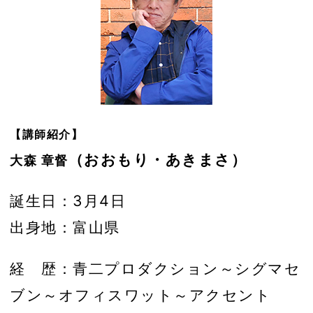
【講師紹介】
（おおもり・あきまさ）
大森 章督
誕生日：3月4日
出身地：富山県
経 歴：青二プロダクション～シグマセ
ブン～オフィスワット～アクセント