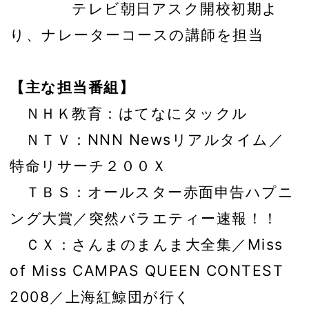
テレビ朝日アスク開校初期よ
り、ナレーターコースの講師を担当
【主な担当番組】
ＮＨＫ教育：はてなにタックル
ＮＴＶ：NNN Newsリアルタイム／
特命リサーチ２００Ｘ
ＴＢＳ：オールスター赤面申告ハプニ
ング大賞／突然バラエティー速報！！
ＣＸ：さんまのまんま大全集／Miss
of Miss CAMPAS QUEEN CONTEST
2008／上海紅鯨団が行く