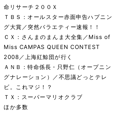
命リサーチ２００Ｘ
ＴＢＳ：オールスター赤面申告ハプニン
グ大賞／突然バラエティー速報！！
ＣＸ：さんまのまんま大全集／Miss of
Miss CAMPAS QUEEN CONTEST
2008／上海紅鯨団が行く
ＡＮＢ：特命係長・只野仁（オープニン
グナレーション）／不思議どっとテレ
ビ。これマジ！？
ＴＸ：スーパーマリオクラブ
ほか多数