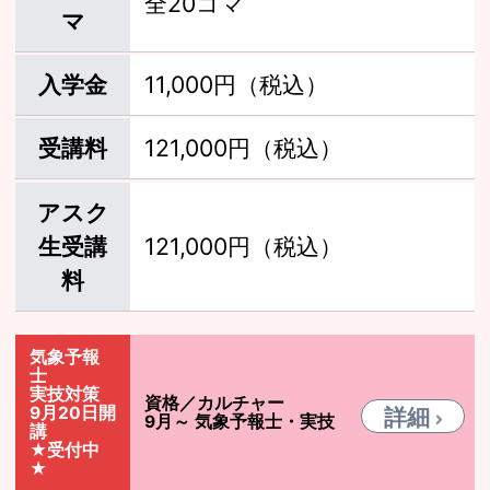
全20コマ
マ
入学金
11,000円（税込）
受講料
121,000円（税込）
アスク
生受講
121,000円（税込）
料
気象予報
士
実技対策
資格／カルチャー
9月20日開
詳細
9月～ 気象予報士・実技
講
★受付中
★