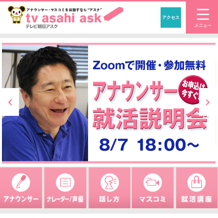
アクセス
「アナウンサー・マ
気象予報士養成 学科・実技 受付中！
Prev
アナウンサーになりたい
ナレーターや声優になりた
プレゼンがうまく
マスコミ