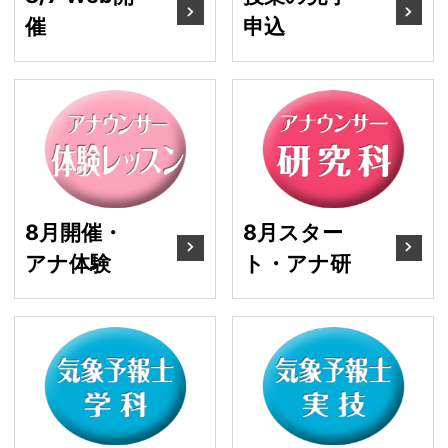
催
申込
8月開催・アナ体験
8
8月開催・
8月スター
アナ体験
ト・アナ研
9月13日～ 気象・学科
9