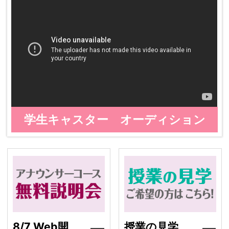
学生キャスター オーディション
8/7 Web開催
授
8/7 Web開
授業の見学