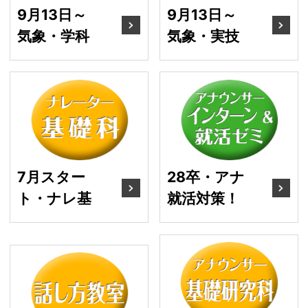
9月13日～
9月13日～
気象・学科
気象・実技
7月スタート・ナレ基
2
7月スター
28卒・アナ
ト・ナレ基
就活対策！
7
7月スタート・話し方