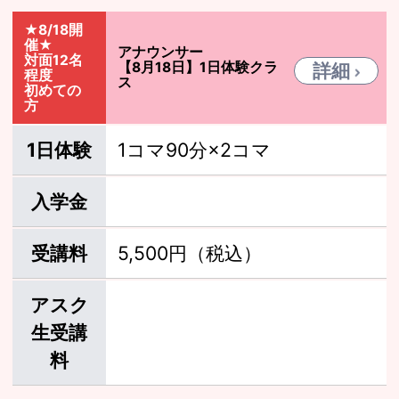
★8/18開
催★
アナウンサー
対面12名
【8月18日】1日体験クラ
詳細
程度
ス
初めての
方
1日体験
1コマ90分×2コマ
入学金
受講料
5,500円（税込）
アスク
生受講
料