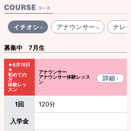
イチオシ
アナウンサー
ナレ
募集中 7月生
★8月18日
★
アナウンサー
初めての
アナウンサー体験レッス
詳細
方
ン
体験レッ
スン
1回
120分
入学金