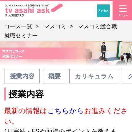
アクセス
「アナウンサー・マスコ
コース一覧
マスコミ
マスコミ総合職
就職セミナー
授業内容
概要
カリキュラム
授業内容
最新の情報は
こちらから
お進みくださ
い。
1日完結・ESや面接のポイントを教えま