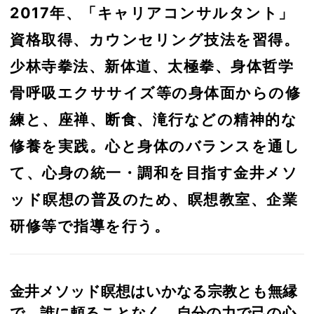
2017年、「キャリアコンサルタント」
資格取得、カウンセリング技法を習得。
少林寺拳法、新体道、太極拳、身体哲学
骨呼吸エクササイズ等の身体面からの修
練と、座禅、断食、滝行などの精神的な
修養を実践。心と身体のバランスを通し
て、心身の統一・調和を目指す金井メソ
ッド瞑想の普及のため、瞑想教室、企業
研修等で指導を行う。
金井メソッド瞑想はいかなる宗教とも無縁
で、誰に頼ることなく、自分の力で己の心