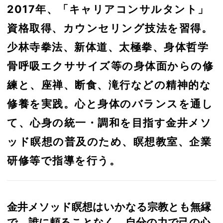
2017年、「キャリアコンサルタント」
資格取得、カウンセリング技法を習得。
少林寺拳法、新体道、太極拳、身体哲学
骨呼吸エクササイズ等の身体面からの修
練と、座禅、断食、滝行などの精神的な
修養を実践。心と身体のバランスを通し
て、心身の統一・調和を目指す金井メソ
ッド瞑想の普及のため、瞑想教室、企業
研修等で指導を行う。
金井メソッド瞑想はいかなる宗教とも無縁
で、誰に頼ることなく、自分の力で己の心