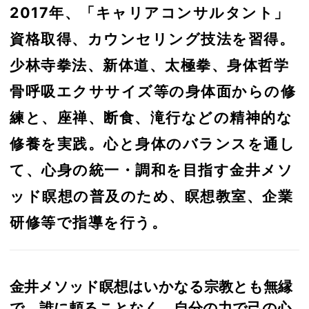
2017年、「キャリアコンサルタント」
資格取得、カウンセリング技法を習得。
少林寺拳法、新体道、太極拳、身体哲学
骨呼吸エクササイズ等の身体面からの修
練と、座禅、断食、滝行などの精神的な
修養を実践。心と身体のバランスを通し
て、心身の統一・調和を目指す金井メソ
ッド瞑想の普及のため、瞑想教室、企業
研修等で指導を行う。
金井メソッド瞑想はいかなる宗教とも無縁
で、誰に頼ることなく、自分の力で己の心