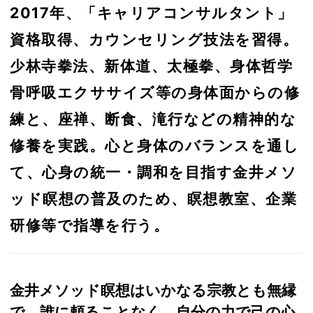
2017年、「キャリアコンサルタント」
資格取得、カウンセリング技法を習得。
少林寺拳法、新体道、太極拳、身体哲学
骨呼吸エクササイズ等の身体面からの修
練と、座禅、断食、滝行などの精神的な
修養を実践。心と身体のバランスを通し
て、心身の統一・調和を目指す金井メソ
ッド瞑想の普及のため、瞑想教室、企業
研修等で指導を行う。
金井メソッド瞑想はいかなる宗教とも無縁
で、誰に頼ることなく、自分の力で己の心