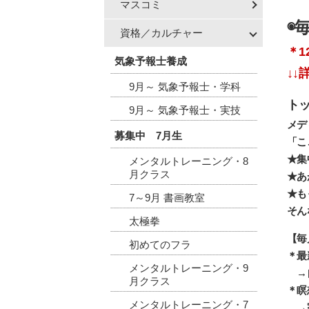
マスコミ
◉
資格／カルチャー
＊1
気象予報士養成
↓↓
9月～ 気象予報士・学科
ト
9月～ 気象予報士・実技
メデ
募集中 7月生
「こ
★集
メンタルトレーニング・8
月クラス
★あ
★も
7～9月 書画教室
そん
太極拳
【毎
初めてのフラ
＊最
メンタルトレーニング・9
→自
月クラス
＊瞑
メンタルトレーニング・7
→家