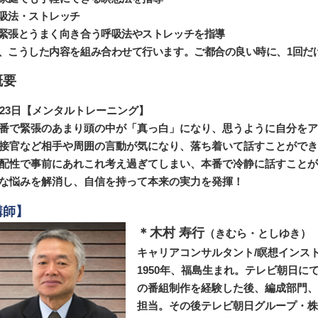
吸法・ストレッチ
張とうまく向き合う呼吸法やストレッチを指導
、こうした内容を組み合わせて行います。ご都合の良い時に、1回だ
概要
月23日【メンタルトレーニング】
番で緊張のあまり頭の中が「真っ白」になり、思うように自分をア
接官など相手や周囲の言動が気になり、落ち着いて話すことができ
配性で事前にあれこれ考え過ぎてしまい、本番で冷静に話すことが
な悩みを解消し、自信を持って本来の実力を発揮！
講師】
＊木村 寿行
（きむら・としゆき）
キャリアコンサルタント/瞑想インス
1950年、福島生まれ。テレビ朝日
の番組制作を経験した後、編成部門、
担当。その後テレビ朝日グループ・株