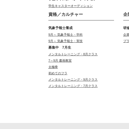
学生キャスターオーディション
資格／カルチャー
企
気象予報士養成
研
9月～ 気象予報士・学科
企
9月～ 気象予報士・実技
プ
募集中 7月生
メンタルトレーニング・8月クラス
7～9月 書画教室
太極拳
初めてのフラ
メンタルトレーニング・9月クラス
メンタルトレーニング・7月クラス