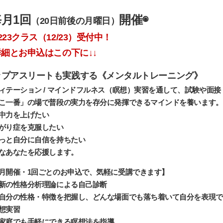
毎月1回
開催◉
（20日前後の月曜日）
223クラス（12/23）受付中！
詳細とお申込はこの下に↓↓
ップアスリートも実践する《メンタルトレーニング》
ィテーション / マインドフルネス（瞑想）実習を通して、試験や面
こ一番」の場で普段の実力を存分に発揮できるマインドを養います。
中力を上げたい
がり症を克服したい
っと自分に自信を持ちたい
なあなたを応援します。
月開催・1回ごとのお申込で、気軽に受講できます】
新の性格分析理論による自己診断
分の性格・特徴を把握し、どんな場面でも落ち着いて自分を表現で
想実習
庭でも手軽にできる瞑想法を指導