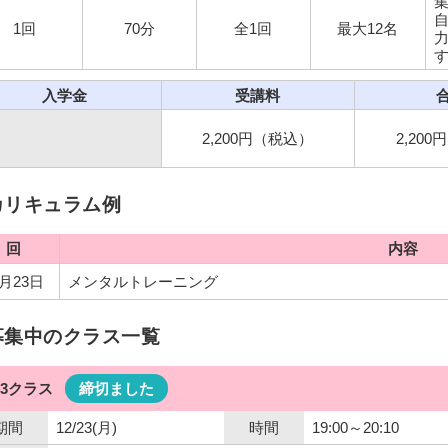
1回
70分
全1回
最大12名
入学金
受講料
2,200円（税込）
2,20
カリキュラム例
回
内容
2月23日
メンタルトレーニング
募集中のクラス一覧
23クラス
締切ました
期間
12/23(月)
時間
19:00～20:10