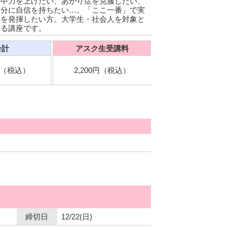
集中力を上げたい、あがり症を克服したい、
自分に自信を持ちたい…。「ここ一番」で実
力を発揮したい方。大学生・社会人を対象と
する講座です。
合計
アスク生受講料
0円（税込）
2,200円（税込）
締切日
12/22(日)