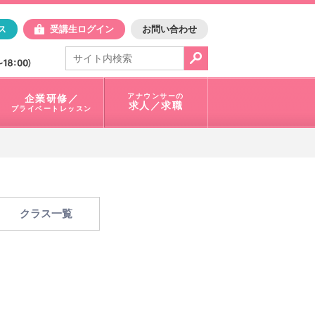
日アスク
ス
受講生ログイン
お問い合わせ
電話で問合せ：
03-3401-1010
アナウンサーの
企業研修／
求人／求職
プライベートレッスン
クラス一覧