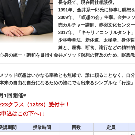
長を経て、現在同社相談役。
1991年、金井系一郎氏に師事し瞑想
2009年、「瞑想の会」主宰。金井
売カルチャー講師、赤羽文化センター
2017年、「キャリアコンサルタン
少林寺拳法、新体道、太極拳、身体哲
練と、座禅、断食、滝行などの精神的
心身の統一・調和を目指す金井メソッド瞑想の普及のため、瞑想教
メソッド瞑想はいかなる宗教とも無縁で、誰に頼ることなく、自分
本来の自由な自分になるための誰にでも出来るシンプルな「行法」
月1回開催◉
223クラス（12/23）受付中！
お申込はこの下へ↓↓
受講期間
授業時間
回数
定員