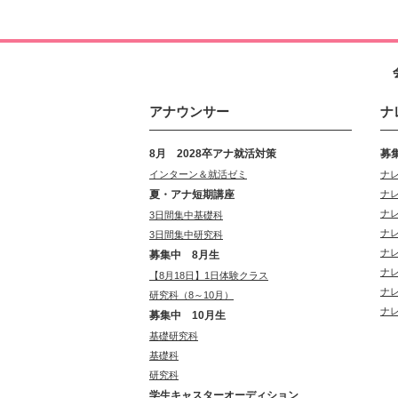
アナウンサー
ナ
8月 2028卒アナ就活対策
募
インターン＆就活ゼミ
ナ
夏・アナ短期講座
ナ
ナ
3日間集中基礎科
ナ
3日間集中研究科
ナ
募集中 8月生
ナ
【8月18日】1日体験クラス
ナ
研究科（8～10月）
ナ
募集中 10月生
基礎研究科
基礎科
研究科
学生キャスターオーディション