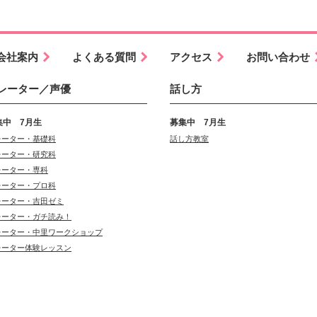
会社案内
よくある質問
アクセス
お問い合わせ
レーター／声優
話し方
集中 7月生
募集中 7月生
レーター・基礎科
話し方教室
レーター・研究科
レーター・専科
レーター・プロ科
レーター・吉田ゼミ
レーター・ガチ読み！
レーター・中里ワークショップ
レーター体験レッスン