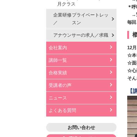
月クラス
＊呼
→緊
企業研修
プライベートレッ
毎回
／
スン
アナウンサーの
求人／求職
会社案内
12
☆本
講師一覧
☆面
☆心
合格実績
そん
受講者の声
【
ニュース
よくある質問
お問い合わせ