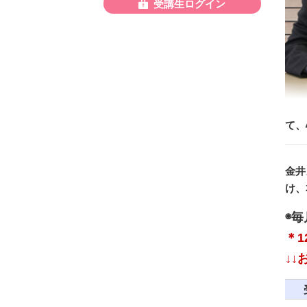
受講生ログイン
て、
金井
け、
◉毎
＊1
↓↓