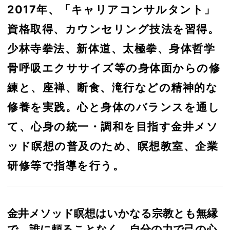
2017年、「キャリアコンサルタント」
資格取得、カウンセリング技法を習得。
少林寺拳法、新体道、太極拳、身体哲学
骨呼吸エクササイズ等の身体面からの修
練と、座禅、断食、滝行などの精神的な
修養を実践。心と身体のバランスを通し
て、心身の統一・調和を目指す金井メソ
ッド瞑想の普及のため、瞑想教室、企業
研修等で指導を行う。
金井メソッド瞑想はいかなる宗教とも無縁
で、誰に頼ることなく、自分の力で己の心