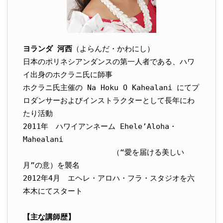
ヨランダ 河西
（よらんだ・かわにし）

日本のポリネシアンダンスの第一人者である、ハワ
イ出身のホクラニ氏に師事

ホクラニ氏主催の Na Hoku O Kahealani にてプ
ロダンサーおよびインストラクターとして長年にわ
たり活動

2011年　ハワイアンネーム Ehele’Aloha・
Mahealani

　　　　　　　　　　　　（“愛を届ける美しい
月”の意）を襲名

2012年4月　エヘレ・アロハ・フラ・スタジオを六
本木にてスタート

【主な講師歴】