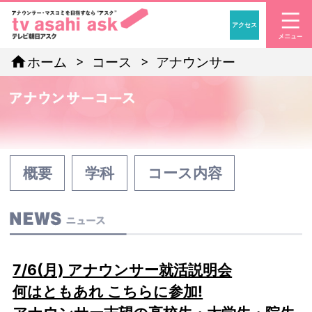
アクセス
「アナウンサー・マスコ
home
ホーム
コース
アナウンサー
概要
学科
コース内容
7/6(月) アナウンサー就活説明会
何はともあれ こちらに参加!