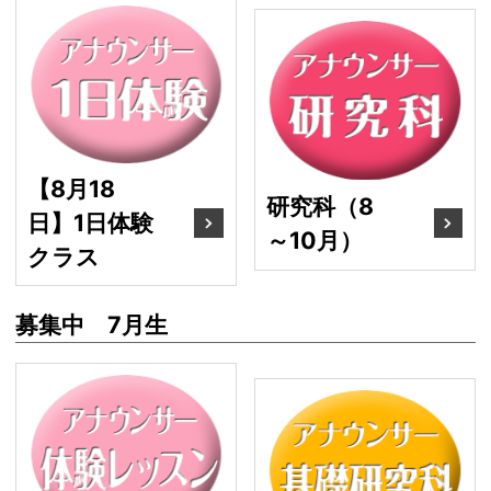
【8月18日】1日体験クラ
研
【8月18
研究科（8
日】1日体験
～10月）
クラス
募集中 7月生
アナウンサー体験レッス
基