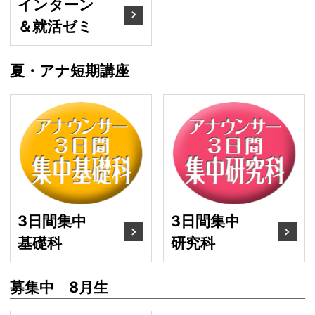
インターン
＆就活ゼミ
夏・アナ短期講座
3日間集中基礎科
3
3日間集中
3日間集中
基礎科
研究科
募集中 8月生