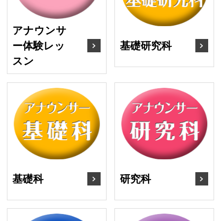
アナウンサ
基礎研究科
ー体験レッ
スン
基礎科
研
基礎科
研究科