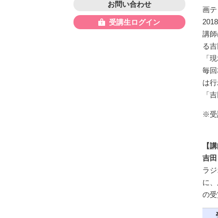
お問い合わせ
画テ
20
受講生ログイン
講師
る吉
「現
毎回
は行
「吉
※受
【講
吉田
ラジ
に、
の受