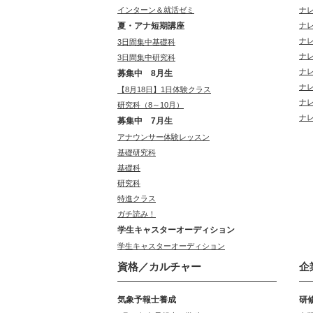
インターン＆就活ゼミ
ナ
夏・アナ短期講座
ナ
ナ
3日間集中基礎科
ナ
3日間集中研究科
ナ
募集中 8月生
ナ
【8月18日】1日体験クラス
ナ
研究科（8～10月）
ナ
募集中 7月生
アナウンサー体験レッスン
基礎研究科
基礎科
研究科
特進クラス
ガチ読み！
学生キャスターオーディション
学生キャスターオーディション
資格／カルチャー
企
気象予報士養成
研