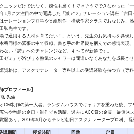
クニックだけではなく、感性も磨く！できそうでできなかった『一
18年1月に大注目の中で開講した「激アツ」ナレーション講座「吉田ゼミ
はナレーションプロ科や番組制作・構成作家クラスでおなじみ、熱
田弘先生です。
場で通用する人材を育てたい！」という、先生のお気持ちを具現し
本番同様の緊張の中で収録。書き手の世界観を掴んでの感情表現、
わない「詩」へのチャレンジなど、すべてが新鮮です。
田ゼミ」が浴びせる熱気のシャワーは間違いなくあなたを成長させ
講資格は、アスクでナレーター専科以上の受講経験を持つ方（専科
師プロフィール】
 弘 先生
オCM制作の第一人者。ランダムハウスでキャリアを重ねた後、フ
広告や番組の企画・制作でも活躍。過去にACC賞の金賞、最優秀
賞歴あり。2016年9月からテレビ朝日アスクナレータープロ科、
受講期間
授業時間
回数
定員