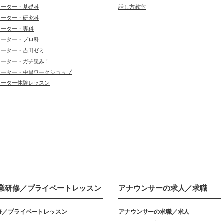
レーター・基礎科
話し方教室
レーター・研究科
レーター・専科
レーター・プロ科
レーター・吉田ゼミ
レーター・ガチ読み！
レーター・中里ワークショップ
レーター体験レッスン
業研修／
プライベートレッスン
アナウンサーの
求人／求職
修／プライベートレッスン
アナウンサーの求職／求人