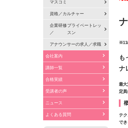
マスコミ
資格／カルチャー
ナ
企業研修
プライベートレッ
／
スン
※1
アナウンサーの
求人／求職
会社案内
も
ナ
講師一覧
合格実績
最大
受講者の声
定員
ニュース
よくある質問
テク
でき