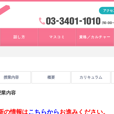
「アナウンサー・マスコミを目指すなら"アスク"」テレビ朝
アクセ
検索
火曜~日曜 10:00~18:00
話し方
マスコミ
資格／カルチャー
授業内容
概要
カリキュラム
授業内容
新の情報は
こちらから
お進みください。