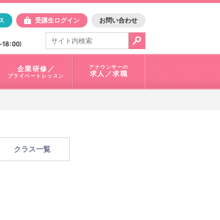
日アスク
ス
受講生ログイン
お問い合わせ
電話で問合せ：
03-3401-1010
アナウンサーの
企業研修／
求人／求職
プライベートレッスン
クラス一覧