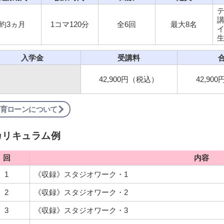
講
約3ヵ月
1コマ120分
全6回
最大8名
入学金
受講料
42,900円（税込）
42,90
育ローンについて
カリキュラム例
回
内容
1
《収録》スタジオワーク・1
2
《収録》スタジオワーク・2
3
《収録》スタジオワーク・3