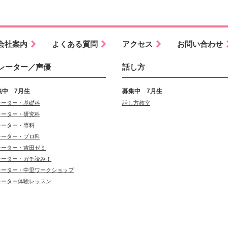
会社案内
よくある質問
アクセス
お問い合わせ
レーター／声優
話し方
集中 7月生
募集中 7月生
レーター・基礎科
話し方教室
レーター・研究科
レーター・専科
レーター・プロ科
レーター・吉田ゼミ
レーター・ガチ読み！
レーター・中里ワークショップ
レーター体験レッスン