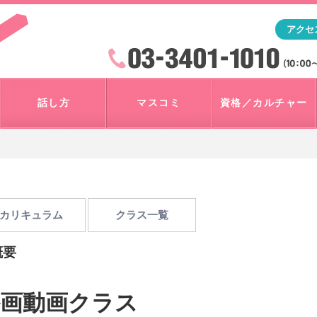
「アナウンサー・マスコミを目指すなら"アスク"」テレビ朝
アクセ
検索
火曜~日曜 10:00~18:00
話し方
マスコミ
資格／カルチャー
カリキュラム
クラス一覧
概要
画動画クラス