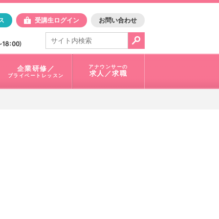
日アスク
ス
受講生ログイン
お問い合わせ
電話で問合せ：
03-3401-1010
アナウンサーの
企業研修／
求人／求職
プライベートレッスン