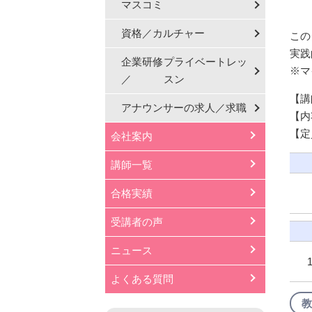
マスコミ
資格／カルチャー
この
実践
企業研修
プライベートレッ
※マ
／
スン
【講
アナウンサーの
求人／求職
【内
【定
会社案内
講師一覧
合格実績
受講者の声
ニュース
よくある質問
教