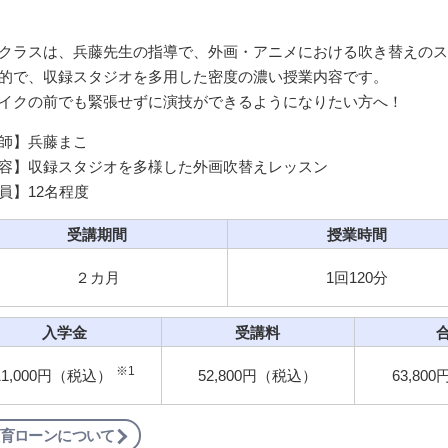
クラスは、兵藤先生の指導で、外画・アニメにおける吹き替えのス
的で、収録スタジオを多用した密度の濃い授業内容です。
イクの前でも緊張せずに演技ができるようになりたい方へ！
師】兵藤まこ
容】収録スタジオを多様した外画吹替えレッスン
員】12名程度
受講期間
授業時間
２カ月
1回120分
入学金
受講料
※1
11,000円（税込）
52,800円（税込）
63,80
育ローンについて