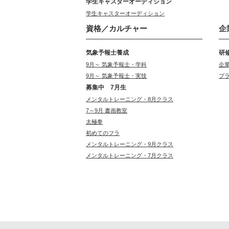
学生キャスターオーディション
学生キャスターオーディション
資格／カルチャー
企
気象予報士養成
研
9月～ 気象予報士・学科
企
9月～ 気象予報士・実技
プ
募集中 7月生
メンタルトレーニング・8月クラス
7～9月 書画教室
太極拳
初めてのフラ
メンタルトレーニング・9月クラス
メンタルトレーニング・7月クラス