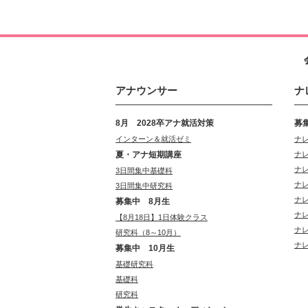
アナウンサー
ナ
8月 2028卒アナ就活対策
募
インターン＆就活ゼミ
ナ
夏・アナ短期講座
ナ
ナ
3日間集中基礎科
ナ
3日間集中研究科
ナ
募集中 8月生
ナ
【8月18日】1日体験クラス
ナ
研究科（8～10月）
ナ
募集中 10月生
基礎研究科
基礎科
研究科